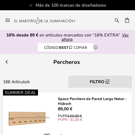
dores
Servicio al cliente profesional
Ir
al
CAR
contenido
16% desde 89 €
en artículos marcados con “16% EXTRA”
Ver
ahora
CÓDIGO:
BEST
COPIAR
Percheros
166 Artículo/s
FILTRO
SUMMER DEAL
Space Perchero de Pared Large Natur -
Hübsch
89,00 €
PVPR
120,00 €
PVPR -31,00 €