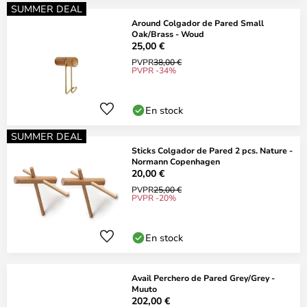
SUMMER DEAL
Around Colgador de Pared Small
Oak/Brass - Woud
25,00 €
PVPR
38,00 €
PVPR -34%
En stock
SUMMER DEAL
Sticks Colgador de Pared 2 pcs. Nature -
Normann Copenhagen
20,00 €
PVPR
25,00 €
PVPR -20%
En stock
Avail Perchero de Pared Grey/Grey -
Muuto
202,00 €