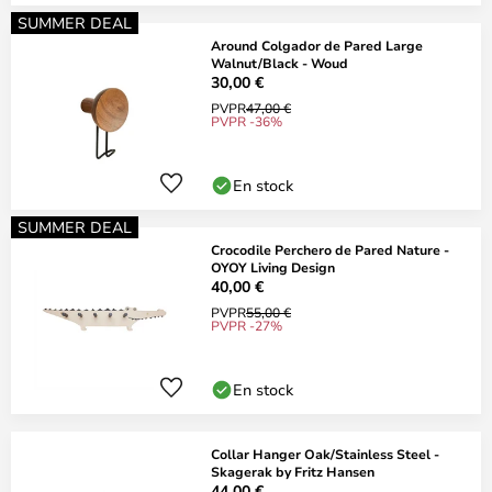
SUMMER DEAL
Around Colgador de Pared Large
Walnut/Black - Woud
30,00 €
PVPR
47,00 €
PVPR -36%
En stock
SUMMER DEAL
Crocodile Perchero de Pared Nature -
OYOY Living Design
40,00 €
PVPR
55,00 €
PVPR -27%
En stock
Collar Hanger Oak/Stainless Steel -
Skagerak by Fritz Hansen
44,00 €