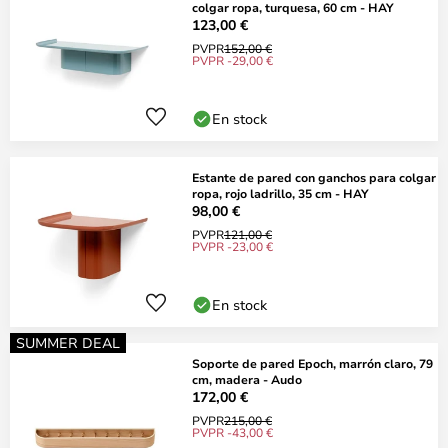
colgar ropa, turquesa, 60 cm - HAY
123,00 €
PVPR
152,00 €
PVPR -29,00 €
En stock
Estante de pared con ganchos para colgar
ropa, rojo ladrillo, 35 cm - HAY
98,00 €
PVPR
121,00 €
PVPR -23,00 €
En stock
SUMMER DEAL
Soporte de pared Epoch, marrón claro, 79
cm, madera - Audo
172,00 €
PVPR
215,00 €
PVPR -43,00 €