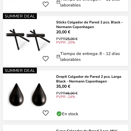
laborables
SUMMER DEAL
Sticks Colgador de Pared 2 pcs. Black -
Normann Copenhagen
20,00 €
PVPR
25,00 €
PVPR -20%
Tiempo de entrega: 8 - 12 días
laborables
SUMMER DEAL
Dropit Colgador de Pared 2 pcs. Large
Black - Normann Copenhagen
35,00 €
PVPR
46,00 €
PVPR -24%
En stock
Curve Colgador de Pared 2 pcs. Mini.