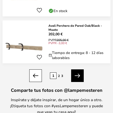
En stock
Avail Perchero de Pared Oak/Black -
Muuto
202,00 €
PVPR
205,00 €
PVPR -3,00 €
Tiempo de entrega: 8 - 12 días
laborables
Página
1
2
3
Anterior
Siguiente
Comparte tus fotos con @lampemesteren
Inspírate y déjate inspirar, de un hogar único a otro.
¡Etiqueta tus fotos con #yesLampemesteren y puede
que veas tu casa aquí!