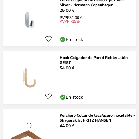
Silver - Normann Copenhagen
25,00 €
PVPR
31,00 €
PVPR -19%
En stock
Hook Colgador de Pared Roble/Latón -
GEJST
54,00 €
En stock
Perchero Collar de teca/acero inoxidable -
Skagerak by FRITZ HANSEN
44,00 €