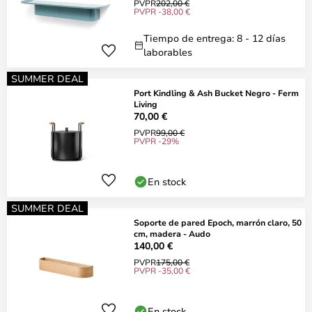
PVPR
202,00 €
PVPR -38,00 €
Tiempo de entrega: 8 - 12 días
laborables
SUMMER DEAL
Port Kindling & Ash Bucket Negro - Ferm
Living
70,00 €
PVPR
99,00 €
PVPR -29%
En stock
SUMMER DEAL
Soporte de pared Epoch, marrón claro, 50
cm, madera - Audo
140,00 €
PVPR
175,00 €
PVPR -35,00 €
En stock