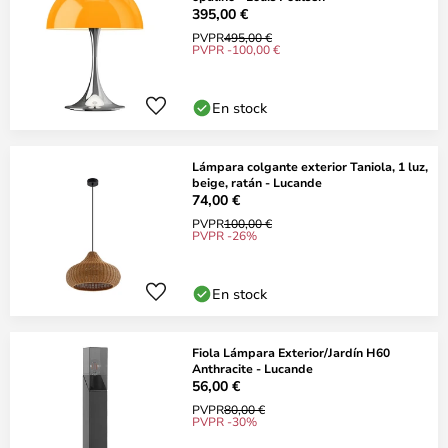
395,00 €
PVPR
495,00 €
PVPR -100,00 €
En stock
Lámpara colgante exterior Taniola, 1 luz,
beige, ratán - Lucande
74,00 €
PVPR
100,00 €
PVPR -26%
En stock
Fiola Lámpara Exterior/Jardín H60
Anthracite - Lucande
56,00 €
PVPR
80,00 €
PVPR -30%