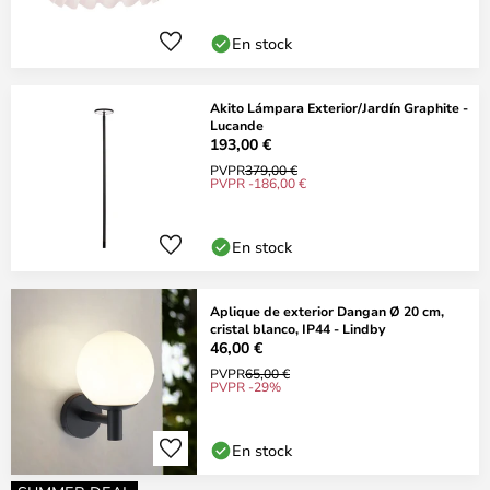
En stock
Akito Lámpara Exterior/Jardín Graphite -
Lucande
193,00 €
PVPR
379,00 €
PVPR -186,00 €
En stock
Aplique de exterior Dangan Ø 20 cm,
cristal blanco, IP44 - Lindby
46,00 €
PVPR
65,00 €
PVPR -29%
En stock