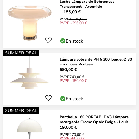
Lesbo Lámpara de Sobremesa
Transparent - Artemide
1.185,00 €
PVPR
1.481,00 €
PVPR -296,00 €
En stock
SUMMER DEAL
Lámpara colgante PH 5 300, beige, Ø 30
cm - Louis Poulsen
590,00 €
PVPR
740,00 €
PVPR -150,00 €
En stock
SUMMER DEAL
Panthella 160 PORTABLE V3 Lámpara
recargable Cromo Ópalo Beige - Louis
Poulsen
190,00 €
PVPR
270,00 €
PVPR -80,00 €