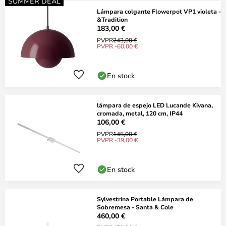
SUMMER DEAL
Lámpara colgante Flowerpot VP1 violeta -
&Tradition
183,00 €
PVPR
243,00 €
PVPR -60,00 €
En stock
lámpara de espejo LED Lucande Kivana,
cromada, metal, 120 cm, IP44
106,00 €
PVPR
145,00 €
PVPR -39,00 €
En stock
Sylvestrina Portable Lámpara de
Sobremesa - Santa & Cole
460,00 €