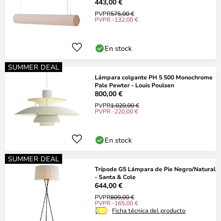
443,00 €
PVPR
575,00 €
PVPR -132,00 €
En stock
SUMMER DEAL
Lámpara colgante PH 5 500 Monochrome
Pale Pewter - Louis Poulsen
800,00 €
PVPR
1.020,00 €
PVPR -220,00 €
En stock
SUMMER DEAL
Trípode G5 Lámpara de Pie Negro/Natural
- Santa & Cole
644,00 €
PVPR
809,00 €
PVPR -165,00 €
Ficha técnica del producto