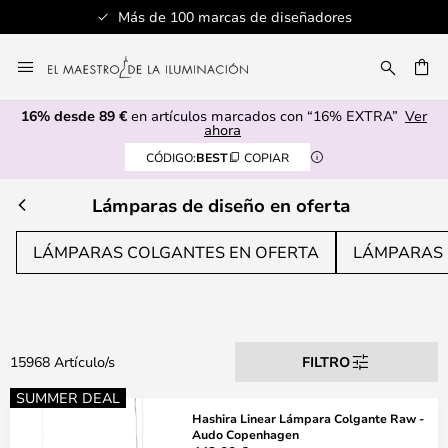
Servicio al cliente profesional
Ir
al
CAR
contenido
16% desde 89 €
en artículos marcados con “16% EXTRA”
Ver
ahora
CÓDIGO:
BEST
COPIAR
Lámparas de diseño en oferta
LÁMPARAS COLGANTES EN OFERTA
LÁMPARAS 
15968 Artículo/s
FILTRO
SUMMER DEAL
Hashira Linear Lámpara Colgante Raw -
Audo Copenhagen