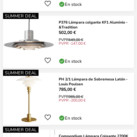
En stock
SUMMER DEAL
P376 Lámpara colgante KF1 Aluminio -
&Tradition
502,00 €
PVPR
649,00 €
PVPR -147,00 €
En stock
SUMMER DEAL
PH 2/1 Lámpara de Sobremesa Latón -
Louis Poulsen
785,00 €
PVPR
985,00 €
PVPR -200,00 €
En stock
SUMMER DEAL
Compendium Lámpara Colgante 2700K