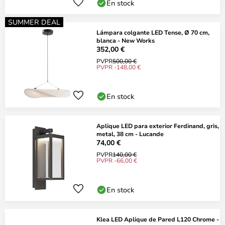
En stock
SUMMER DEAL
Lámpara colgante LED Tense, Ø 70 cm,
blanca - New Works
352,00 €
PVPR
500,00 €
PVPR -148,00 €
En stock
Aplique LED para exterior Ferdinand, gris,
metal, 38 cm - Lucande
74,00 €
PVPR
140,00 €
PVPR -66,00 €
En stock
Klea LED Aplique de Pared L120 Chrome -