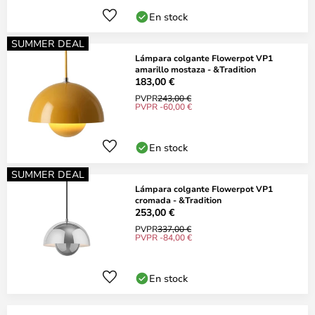
En stock
SUMMER DEAL
Lámpara colgante Flowerpot VP1
amarillo mostaza - &Tradition
183,00 €
PVPR
243,00 €
PVPR -60,00 €
En stock
SUMMER DEAL
Lámpara colgante Flowerpot VP1
cromada - &Tradition
253,00 €
PVPR
337,00 €
PVPR -84,00 €
En stock