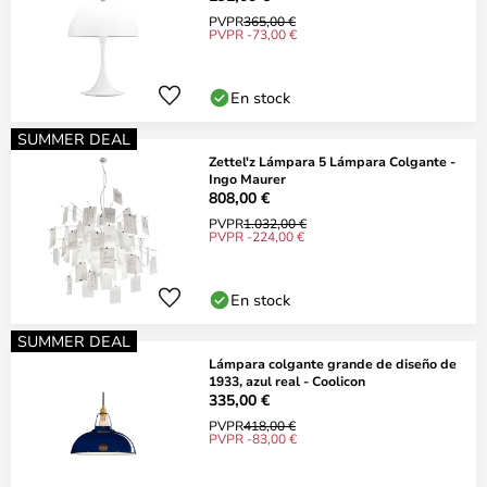
PVPR
365,00 €
PVPR -73,00 €
En stock
SUMMER DEAL
Zettel'z Lámpara 5 Lámpara Colgante -
Ingo Maurer
808,00 €
PVPR
1.032,00 €
PVPR -224,00 €
En stock
SUMMER DEAL
Lámpara colgante grande de diseño de
1933, azul real - Coolicon
335,00 €
PVPR
418,00 €
PVPR -83,00 €