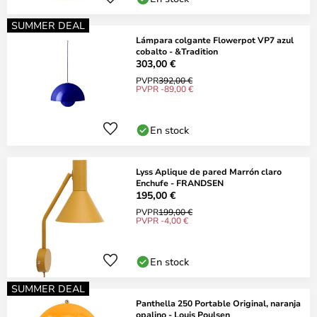
SUMMER DEAL
Lámpara colgante Flowerpot VP7 azul
cobalto - &Tradition
303,00 €
PVPR
392,00 €
PVPR -89,00 €
En stock
Lyss Aplique de pared Marrón claro
Enchufe - FRANDSEN
195,00 €
PVPR
199,00 €
PVPR -4,00 €
En stock
SUMMER DEAL
Panthella 250 Portable Original, naranja
opalino - Louis Poulsen