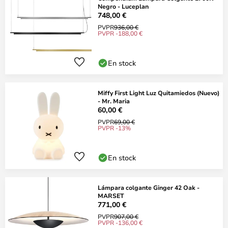
Negro - Luceplan
748,00 €
PVPR
936,00 €
PVPR -188,00 €
En stock
Miffy First Light Luz Quitamiedos (Nuevo)
- Mr. Maria
60,00 €
PVPR
69,00 €
PVPR -13%
En stock
Lámpara colgante Ginger 42 Oak -
MARSET
771,00 €
PVPR
907,00 €
PVPR -136,00 €