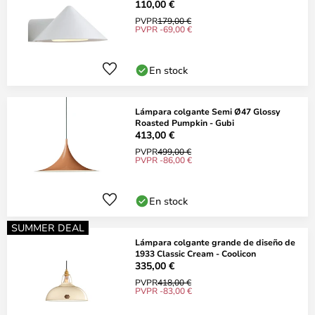
110,00 €
PVPR
179,00 €
PVPR -69,00 €
En stock
Lámpara colgante Semi Ø47 Glossy
Roasted Pumpkin - Gubi
413,00 €
PVPR
499,00 €
PVPR -86,00 €
En stock
SUMMER DEAL
Lámpara colgante grande de diseño de
1933 Classic Cream - Coolicon
335,00 €
PVPR
418,00 €
PVPR -83,00 €