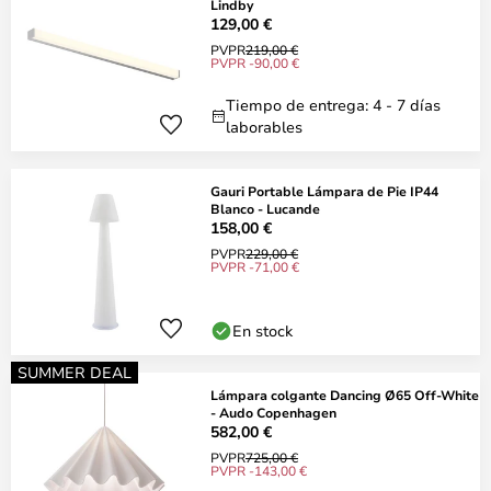
Lindby
129,00 €
PVPR
219,00 €
PVPR -90,00 €
Tiempo de entrega: 4 - 7 días
laborables
Gauri Portable Lámpara de Pie IP44
Blanco - Lucande
158,00 €
PVPR
229,00 €
PVPR -71,00 €
En stock
SUMMER DEAL
Lámpara colgante Dancing Ø65 Off-White
- Audo Copenhagen
582,00 €
PVPR
725,00 €
PVPR -143,00 €