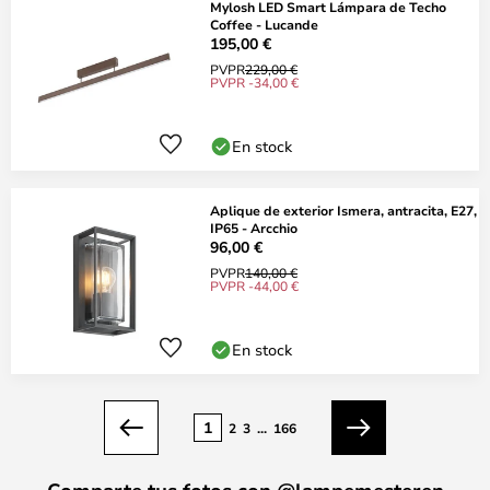
Mylosh LED Smart Lámpara de Techo
Coffee - Lucande
195,00 €
PVPR
229,00 €
PVPR -34,00 €
En stock
Aplique de exterior Ismera, antracita, E27,
IP65 - Arcchio
96,00 €
PVPR
140,00 €
PVPR -44,00 €
En stock
Página
1
2
3
...
166
Anterior
Siguiente