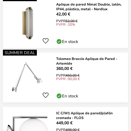
Aplique de pared Nimal Double, latón,
IP44, plástico, metal - Nordlux
42,00 €
PVPR
53,00 €
PVPR -20%
En stock
SUMMER DEAL
Tolomeo Braccio Aplique de Pared -
Artemide
360,00 €
PVPR
450,00 €
PVPR -90,00 €
En stock
IC C/W1 Aplique de pared/plafón
cromada - FLOS
449,00 €
PVPR
498,00 €