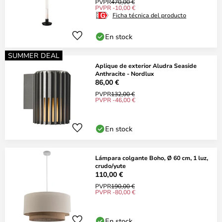
PVPR
470,00 €
PVPR -10,00 €
Ficha técnica del producto
En stock
SUMMER DEAL
Aplique de exterior Aludra Seaside
Anthracite - Nordlux
86,00 €
PVPR
132,00 €
PVPR -46,00 €
En stock
Lámpara colgante Boho, Ø 60 cm, 1 luz,
crudo/yute
110,00 €
PVPR
190,00 €
PVPR -80,00 €
En stock