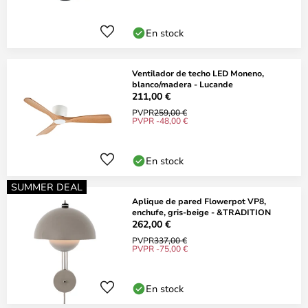
En stock
Ventilador de techo LED Moneno,
blanco/madera - Lucande
211,00 €
PVPR
259,00 €
PVPR -48,00 €
En stock
SUMMER DEAL
Aplique de pared Flowerpot VP8,
enchufe, gris-beige - &TRADITION
262,00 €
PVPR
337,00 €
PVPR -75,00 €
En stock