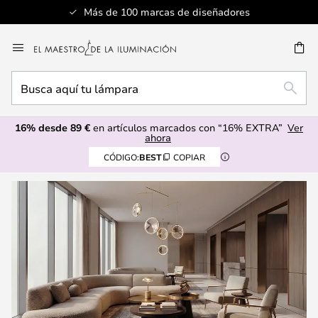
Servicio al cliente profesional
Ir
al
CAR
contenido
Busca
BUSC
aquí
tu
16% desde 89 €
en artículos marcados con “16% EXTRA”
Ver
lámpara
ahora
CÓDIGO:
BEST
COPIAR