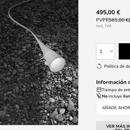
495,00 €
PVPR
565,00 €
incl. IVA
1
Política de d
Información 
Tiempo de ent
No
incluye
ilu
AÑADE AHORA
VER MÁS I