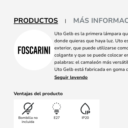
de
la
galería
PRODUCTOS
MÁS INFORMAC
de
imágenes
Uto Gelb es la primera lámpara qu
donde quieras que haya luz. Uto es
exterior, que puede utilizarse co
colgante y que se puede colocar en 
palabras: el camaleón más versátil
Uto Gelb está fabricada en goma de
indestructible.
Seguir leyendo
Ventajas del producto
Bombilla no
E27
IP20
incluida