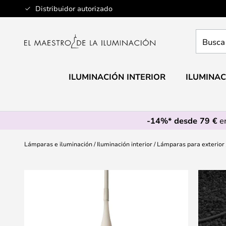
Ir
Distribuidor autorizado
al
contenido
Busca
aquí
tu
lámpar
ILUMINACIÓN INTERIOR
ILUMINAC
-14%* desde 79 €
en
Lámparas e iluminación
Iluminación interior
Lámparas para exterior
Saltar
al
final
de