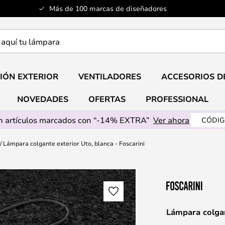
Más de 100 marcas de diseñadores
a
IÓN EXTERIOR
VENTILADORES
ACCESORIOS D
NOVEDADES
OFERTAS
PROFESSIONAL
 artículos marcados con “-14% EXTRA”
Ver ahora
CÓDIG
Lámpara colgante exterior Uto, blanca - Foscarini
Lámpara colgan