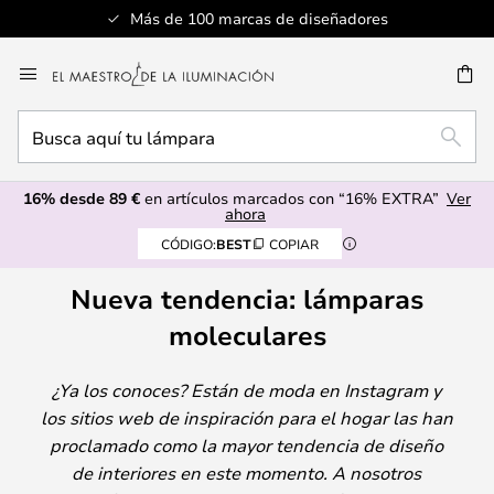
Más de 100 marcas de diseñadores
Ir
al
CAR
contenido
Busca
BUSC
aquí
tu
16% desde 89 €
en artículos marcados con “16% EXTRA”
Ver
lámpara
ahora
CÓDIGO:
BEST
COPIAR
Nueva tendencia: lámparas
moleculares
¿Ya los conoces? Están de moda en Instagram y
los sitios web de inspiración para el hogar las han
proclamado como la mayor tendencia de diseño
de interiores en este momento. A nosotros