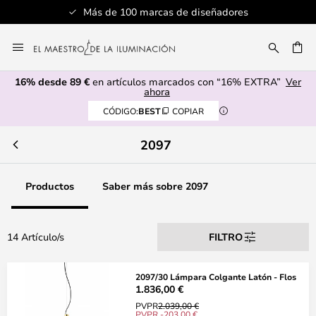
Más de 100 marcas de diseñadores
Ir
al
CAR
contenido
16% desde 89 €
en artículos marcados con “16% EXTRA”
Ver
ahora
CÓDIGO:
BEST
COPIAR
2097
Productos
Saber más sobre 2097
14 Artículo/s
FILTRO
2097/30 Lámpara Colgante Latón - Flos
1.836,00 €
PVPR
2.039,00 €
PVPR -203,00 €