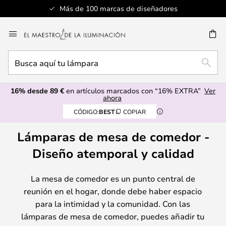
Más de 100 marcas de diseñadores
Ir
al
CAR
contenido
Busca
BUSC
aquí
tu
16% desde 89 €
en artículos marcados con “16% EXTRA”
Ver
lámpara
ahora
CÓDIGO:
BEST
COPIAR
Lámparas de mesa de comedor -
Diseño atemporal y calidad
La mesa de comedor es un punto central de
reunión en el hogar, donde debe haber espacio
para la intimidad y la comunidad. Con las
lámparas de mesa de comedor, puedes añadir tu