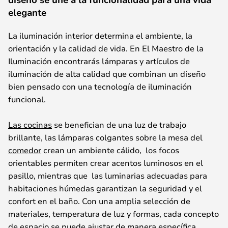
elegante
La iluminación interior determina el ambiente, la
orientación y la calidad de vida. En El Maestro de la
Iluminación
encontrará
s
l
ámparas y artículos de
iluminación
de alta calidad que combinan un diseño
bien pensado con una tecnología de iluminación
funcional.
Las cocinas
se benefician de una luz de trabajo
brillante, las lámparas colgantes sobre la mesa del
comedor
crean un ambiente
cálido,
l
os
focos
orientables permiten
crear
acentos
luminosos
en el
pasillo, mientras
que
las
luminarias adecuadas para
habitaciones húmedas garantizan la seguridad y el
confort en el baño. Con una amplia selección de
materiales,
temperatura de luz
y formas, cada concepto
de espacio se puede
ajustar
de manera específica.