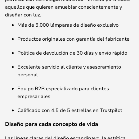
aquellos
que
quieren
amueblar
conscientemente
y
diseñar
con
luz
.
Más
de 5.000
lámparas
de
diseño
exclusivo
Productos
originales
con
garantía
del
fabricante
Política
de
devolución
de 30
días
y
envío
rápido
Excelente
servicio
al
cliente
y
asesoramiento
personal
Equipo
B2B
especializado
para
clientes
empresariales
Calificado
con
4.5 de 5
estrellas
en Trustpilot
Diseño para cada concepto de vida
Las
líneas
claras
del
diseño escandinavo
, la
estética