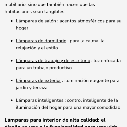
mobiliario
,
sino
que
también
hacen
que
las
habitaciones
sean
tangibles.
Lámparas de salón
:
acentos
atmosféricos
para
su
hogar
Lámparas de dormitorio
:
para
la
calma
, la
relajación
y
el
estilo
Lámparas de trabajo
y de escritorio
:
luz
enfocada
para
un
trabajo
productivo
Lámparas de exterior
:
iluminación
elegante
para
jardín
y
terraza
Lámparas inteligentes
:
control
inteligente
de la
iluminación
del
hogar
para
una
mayor
comodidad
Lámparas para interior de alta calidad: el
diseño se une a la funcionalidad para una vida