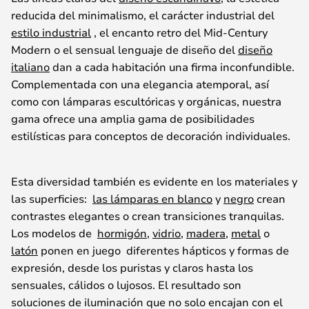
reducida
del
minimalismo
,
el
carácter
industrial
del
estilo industrial
,
el
encanto
retro
del
Mid
-Century
Modern o
el
sensual
lenguaje
de
diseño
del
diseño
italiano
dan
a
cada
habitación
una
firma
inconfundible
.
Complementada
con
una
elegancia
atemporal
,
así
como
con
lámparas
escultóricas
y
orgánicas
,
nuestra
gama
ofrece
una
amplia
gama
de
posibilidades
estilísticas
para
conceptos
de
decoración
individuales.
Esta
diversidad
también
es evidente en los materiales y
las
superficies
:
las lámparas en blanco
y
negro
crean
contrastes
elegantes o
crean
transiciones
tranquilas
.
Los
modelos
de
hormigón
,
vidrio
,
madera
,
metal
o
latón
ponen
en
juego
diferentes
hápticos
y
formas
de
expresión
,
desde
los
puristas
y
claros
hasta
los
sensuales
,
cálidos
o
lujosos
. El
resultado
son
soluciones
de
iluminación
que
no
solo
encajan
con
el