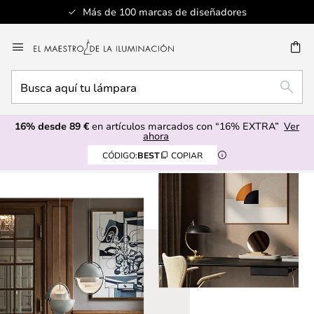
Más de 100 marcas de diseñadores
Ir
al
CAR
contenido
Busca
BUSC
aquí
tu
16% desde 89 €
en artículos marcados con “16% EXTRA”
Ver
lámpara
ahora
CÓDIGO:
BEST
COPIAR