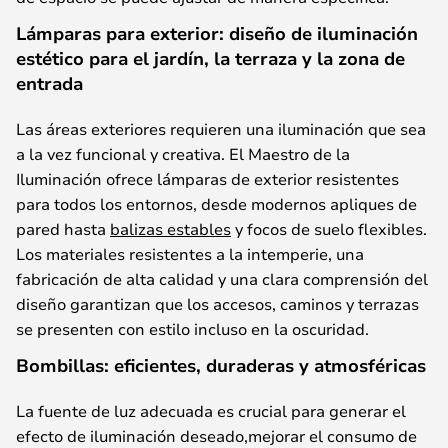
Lámparas para exterior: diseño de iluminación
estético para el jardín, la terraza y la zona de
entrada
Las
áreas
exteriores
requieren
una
iluminación
que
sea
a la
vez
funcional
y
creativa
. El Maestro de la
Iluminación
ofrece
l
ámparas
de
exterior
resistentes
para
todos
los
entornos
,
desde
modern
os
apliques
de
pared
hasta
balizas estables
y
focos
de
suelo
flexibles.
Los materiales resistentes a la
intemperie
,
una
fabricación
de
alta
calidad
y
una
clara
comprensión
del
diseño
garantizan
que
los
accesos
,
caminos
y
terrazas
se
presenten
con
estilo
incluso
en la
oscuridad
.
Bombillas: eficientes, duraderas y atmosféricas
La
fuente
de
luz
adecuada
es
crucial
para
generar
el
efecto
de
iluminación
deseado
,
mejorar
el
consumo
de