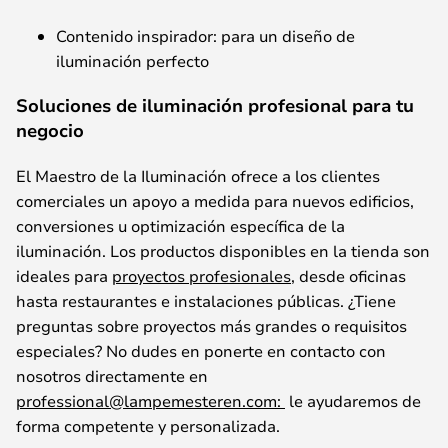
Contenido
inspirador
:
para
un
diseño
de
iluminación
perfecto
Soluciones de iluminación profesional para tu
negocio
El Maestro de la Iluminación ofrece
a los
clientes
comerciales
un
apoyo
a
medida
para
nuevos
edificios
,
conversiones
u
optimización
específica
de la
iluminación
. Los
productos
disponibles en la
tienda
son
ideales
para
proyecto
s profesionales
,
desde
oficinas
hasta
restaurantes
e
instalaciones
públicas
.
¿
Tiene
preguntas
sobre
proyectos
más
grandes
o
requisitos
especiales
?
No
dude
s
en
poner
t
e
en
contacto
con
nosotros
directamente
en
professional@lampemesteren.com:
le
ayudaremos
de
forma
competente
y
personalizada
.