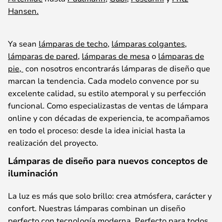
Hansen.
Ya sean
lámparas de techo
,
lámparas colgantes
,
lámparas
de pared
,
lámparas de mesa
o
lámparas de
pie
,
con nosotros encontrará
s
lámparas de diseño que
marcan la
tendencia
. Cada modelo convence por su
excelente calidad, su
estilo
atemporal y su perfección
funcional. Como
especializa
stas
de ventas de lámpara
online y
con décadas de experiencia,
t
e acompañamos
en todo el proceso:
desde la idea inicial hasta la
realización del proyecto
.
Lámparas de diseño para nuevos conceptos de
iluminación
La
luz
es
más
que
solo
brillo
:
crea
atmósfera
,
carácter
y
confort
.
Nuestras
lámparas
combinan
un
diseño
perfecto
con
tecnología
moderna
.
Perfecto
para
todos