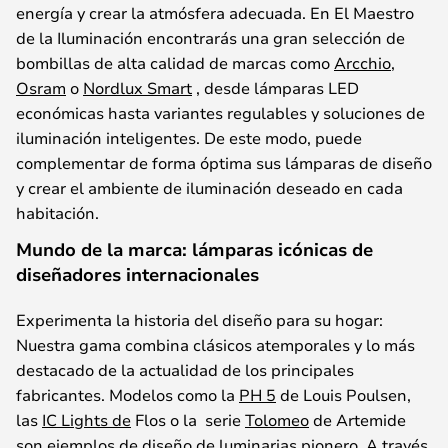
energía
y
crear
la
atmósfera
adecuada
. En
El Maestro
de la Iluminación
encontrará
s
una
gran
selección
de
bombillas
de
alta
calidad
de
marcas
como
Arcchio
,
Osram
o
Nordlux Smart
,
desde
lámparas
LED
económicas
hasta
variantes
regulables
y
soluciones
de
iluminación
inteligentes
. De
este
modo,
puede
complementar
de forma
óptima
sus
lámparas
de
diseño
y
crear
el
ambiente de
iluminación
deseado
en
cada
habitación
.
Mundo de la marca: lámparas icónicas de
diseñadores internacionales
Experiment
a
la
historia
del
diseño
para
su
hogar
:
Nuestra
gama
combina
clásicos
atemporales
y
lo
más
destacado
de la
actualidad
de los
principales
fabricantes
.
Modelos
como
la
PH 5
de Louis
Poulsen
,
las
IC Lights de
Flos
o
la
serie
Tolomeo
de
Artemide
son
ejemplos
de
diseño
de
luminarias
pionero
. A
través