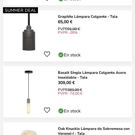
SUMMER DEAL
Graphite Lámpara Colgante - Tala
65,00 €
PVPR
91,00 €
PVPR -28%
En stock
Basalt Single Lámpara Colgante Acero
Inoxidable - Tala
309,00 €
PVPR
383,00 €
PVPR -74,00 €
En stock
Oak Knuckle Lámpara de Sobremesa con
Voronoi-I - Tala