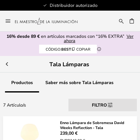
Distribuidor autorizado
Ir
al
CAR
contenido
16% desde 89 €
en artículos marcados con “16% EXTRA”
Ver
ahora
CÓDIGO:
BEST
COPIAR
Tala Lámparas
Productos
Saber más sobre Tala Lámparas
7 Artículo/s
FILTRO
Enno Lámpara de Sobremesa David
Weeks Reflection - Tala
239,00 €