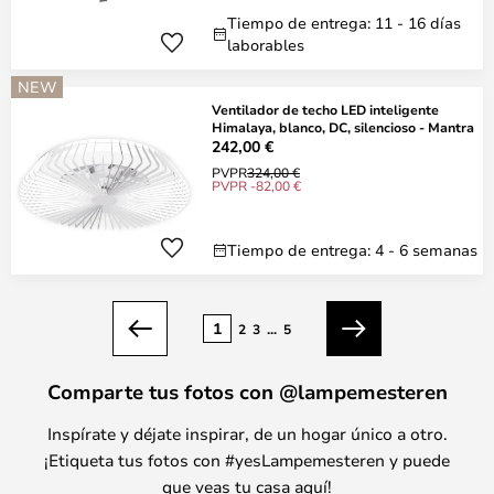
Tiempo de entrega: 11 - 16 días
laborables
NEW
Ventilador de techo LED inteligente
Himalaya, blanco, DC, silencioso - Mantra
242,00 €
PVPR
324,00 €
PVPR -82,00 €
Tiempo de entrega: 4 - 6 semanas
Página
1
2
3
...
5
Anterior
Siguiente
Comparte tus fotos con @lampemesteren
Inspírate y déjate inspirar, de un hogar único a otro.
¡Etiqueta tus fotos con #yesLampemesteren y puede
que veas tu casa aquí!