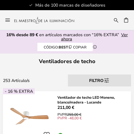
Servicio al cliente profesional
Ir
al
CAR
contenido
16% desde 89 €
en artículos marcados con “16% EXTRA”
Ver
ahora
CÓDIGO:
BEST
COPIAR
Ventiladores de techo
253 Artículo/s
FILTRO
- 16 % EXTRA
Ventilador de techo LED Moneno,
blanco/madera - Lucande
211,00 €
PVPR
259,00 €
PVPR -48,00 €