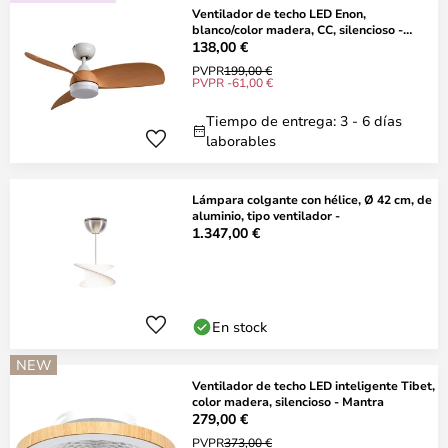
Ventilador de techo LED Enon,
blanco/color madera, CC, silencioso -
Lindby
138,00 €
PVPR
199,00 €
PVPR -61,00 €
Tiempo de entrega: 3 - 6 días
laborables
Lámpara colgante con hélice, Ø 42 cm, de
aluminio, tipo ventilador -
1.347,00 €
En stock
NEW
Ventilador de techo LED inteligente Tibet,
color madera, silencioso - Mantra
279,00 €
PVPR
373,00 €