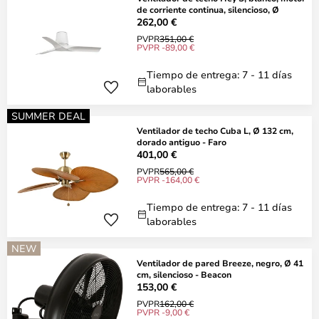
de corriente continua, silencioso, Ø
262,00 €
PVPR
351,00 €
PVPR -89,00 €
Tiempo de entrega: 7 - 11 días
laborables
SUMMER DEAL
Ventilador de techo Cuba L, Ø 132 cm,
dorado antiguo - Faro
401,00 €
PVPR
565,00 €
PVPR -164,00 €
Tiempo de entrega: 7 - 11 días
laborables
NEW
Ventilador de pared Breeze, negro, Ø 41
cm, silencioso - Beacon
153,00 €
PVPR
162,00 €
PVPR -9,00 €