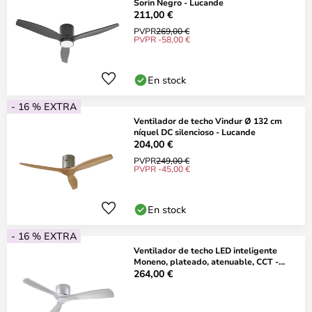
Sorin Negro - Lucande
211,00 €
PVPR
269,00 €
PVPR -58,00 €
En stock
- 16 % EXTRA
Ventilador de techo Vindur Ø 132 cm
níquel DC silencioso - Lucande
204,00 €
PVPR
249,00 €
PVPR -45,00 €
En stock
- 16 % EXTRA
Ventilador de techo LED inteligente
Moneno, plateado, atenuable, CCT -
Lucande
264,00 €