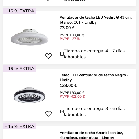
- 16 % EXTRA
Ventilador de techo LED Vedin, Ø 49 cm,
blanco, CCT - Lindby
73,00 €
PVPR
100,00 €
PVPR -27%
Tiempo de entrega: 4 - 7 días
laborables
- 16 % EXTRA
Teleo LED Ventilador de techo Negro -
Lindby
138,00 €
PVPR
190,00 €
PVPR -52,00 €
Tiempo de entrega: 3 - 6 días
laborables
- 16 % EXTRA
Ventilador de techo Anariki con luz,
silencioso, color plata - Lindby