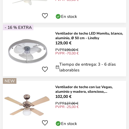
En stock
- 16 % EXTRA
Ventilador de techo LED Momitu, blanco,
aluminio, Ø 50 cm - Lindby
129,00 €
PVPR
199,00 €
PVPR -70,00 €
Tiempo de entrega: 3 - 6 días
laborables
NEW
Ventilador de techo con luz Vegas,
aluminio y madera, silencioso,
Westinghouse
102,00 €
PVPR
127,00 €
PVPR -25,00 €
En stock