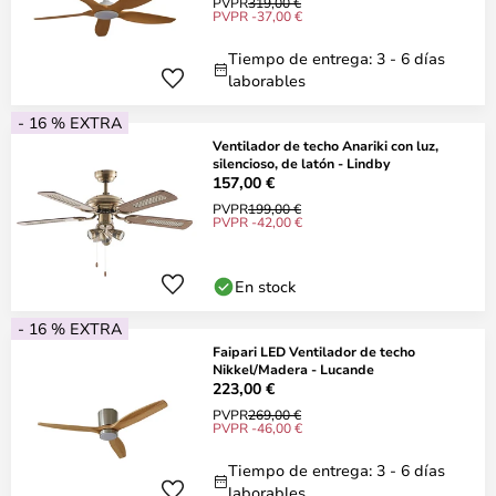
PVPR
319,00 €
PVPR -37,00 €
Tiempo de entrega: 3 - 6 días
laborables
- 16 % EXTRA
Ventilador de techo Anariki con luz,
silencioso, de latón - Lindby
157,00 €
PVPR
199,00 €
PVPR -42,00 €
En stock
- 16 % EXTRA
Faipari LED Ventilador de techo
Nikkel/Madera - Lucande
223,00 €
PVPR
269,00 €
PVPR -46,00 €
Tiempo de entrega: 3 - 6 días
laborables