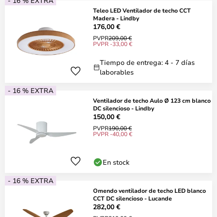
- 16 % EXTRA
Teleo LED Ventilador de techo CCT
Madera - Lindby
176,00 €
PVPR
209,00 €
PVPR -33,00 €
Tiempo de entrega: 4 - 7 días
laborables
- 16 % EXTRA
Ventilador de techo Aulo Ø 123 cm blanco
DC silencioso - Lindby
150,00 €
PVPR
190,00 €
PVPR -40,00 €
En stock
- 16 % EXTRA
Omendo ventilador de techo LED blanco
CCT DC silencioso - Lucande
282,00 €