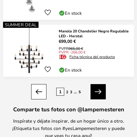
En stock
SUMMER DEAL
Manola 20 Chandelier Negro Regulable
LED - Herstal
699,00 €
PVPR
965,00 €
PVPR -266,00 €
Ficha técnica del producto
En stock
Página
1
2
3
...
5
Anterior
Siguiente
Comparte tus fotos con @lampemesteren
Inspírate y déjate inspirar, de un hogar único a otro.
¡Etiqueta tus fotos con #yesLampemesteren y puede
que veas tu casa aquí!