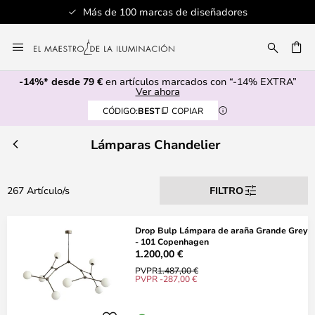
s
Servicio al cliente profesional
Ir
al
CAR
contenido
-14%* desde 79 €
en artículos marcados con “-14% EXTRA”
Ver ahora
CÓDIGO:
BEST
COPIAR
Lámparas Chandelier
267 Artículo/s
FILTRO
Drop Bulp Lámpara de araña Grande Grey
- 101 Copenhagen
1.200,00 €
PVPR
1.487,00 €
PVPR -287,00 €