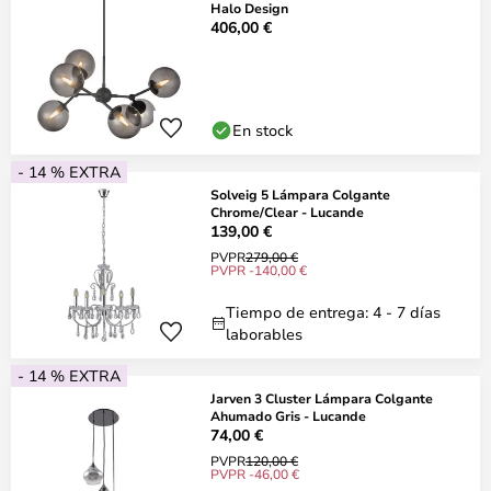
Halo Design
406,00 €
En stock
- 14 % EXTRA
Solveig 5 Lámpara Colgante
Chrome/Clear - Lucande
139,00 €
PVPR
279,00 €
PVPR -140,00 €
Tiempo de entrega: 4 - 7 días
laborables
- 14 % EXTRA
Jarven 3 Cluster Lámpara Colgante
Ahumado Gris - Lucande
74,00 €
PVPR
120,00 €
PVPR -46,00 €