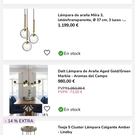
Lámpara de araña Miira 3,
latón/transparente, Ø 37 cm, 3 luces -
Nuura
1.199,00 €
En stock
Dalt Lámpara de Araña Aged Gold/Green
Marble - Aromas del Campo
980,00 €
PVPR
1.053,00 €
PVPR -73,00 €
En stock
- 14 % EXTRA
Teeja 5 Cluster Lámpara Colgante Amber
- Lindby