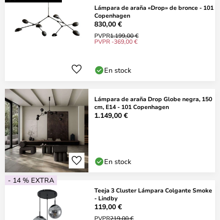
Lámpara de araña «Drop» de bronce - 101
Copenhagen
830,00 €
PVPR
1.199,00 €
PVPR -369,00 €
En stock
Lámpara de araña Drop Globe negra, 150
cm, E14 - 101 Copenhagen
1.149,00 €
En stock
- 14 % EXTRA
Teeja 3 Cluster Lámpara Colgante Smoke
- Lindby
119,00 €
PVPR
219,00 €