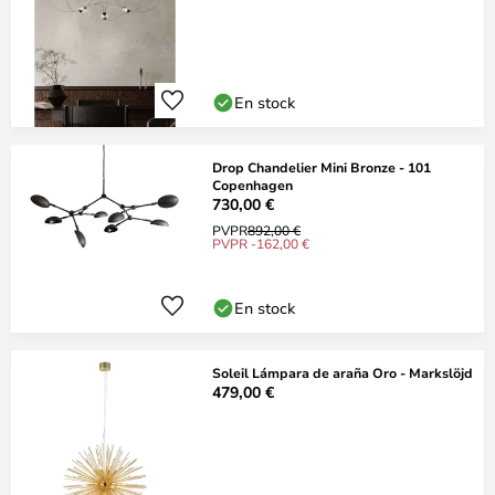
En stock
Drop Chandelier Mini Bronze - 101
Copenhagen
730,00 €
PVPR
892,00 €
PVPR -162,00 €
En stock
Soleil Lámpara de araña Oro - Markslöjd
479,00 €