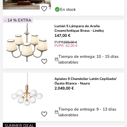
En stock
- 14 % EXTRA
Lumiel 5 Lámpara de Araña
Cream/Antique Brass - Lindby
147,00 €
PVPR
209,00 €
PVPR -62,00 €
Tiempo de entrega: 10 - 15 días
laborables
Apiales 9 Chandelier Latón Cepillado/
Ópalo Blanco - Nuura
2.049,00 €
Tiempo de entrega: 9 - 13 días
laborables
SUMMER DEAL