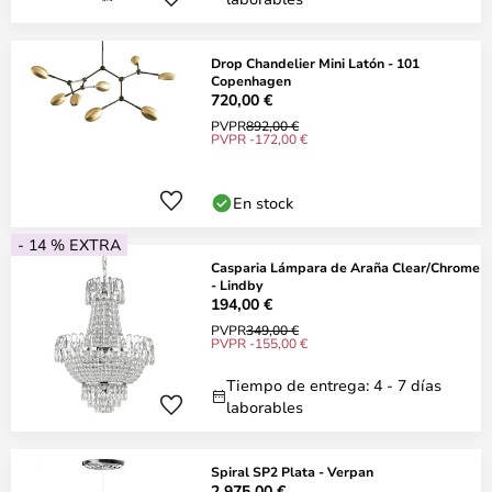
Drop Chandelier Mini Latón - 101
Copenhagen
720,00 €
PVPR
892,00 €
PVPR -172,00 €
En stock
- 14 % EXTRA
Casparia Lámpara de Araña Clear/Chrome
- Lindby
194,00 €
PVPR
349,00 €
PVPR -155,00 €
Tiempo de entrega: 4 - 7 días
laborables
Spiral SP2 Plata - Verpan
2.975,00 €