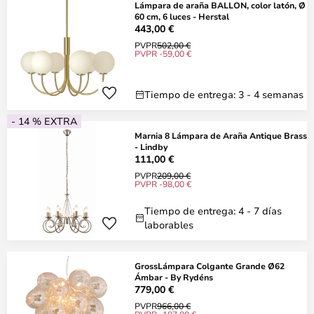
Lámpara de araña BALLON, color latón, Ø
60 cm, 6 luces - Herstal
443,00 €
PVPR
502,00 €
PVPR -59,00 €
Tiempo de entrega: 3 - 4 semanas
- 14 % EXTRA
Marnia 8 Lámpara de Araña Antique Brass
- Lindby
111,00 €
PVPR
209,00 €
PVPR -98,00 €
Tiempo de entrega: 4 - 7 días
laborables
GrossLámpara Colgante Grande Ø62
Ámbar - By Rydéns
779,00 €
PVPR
966,00 €