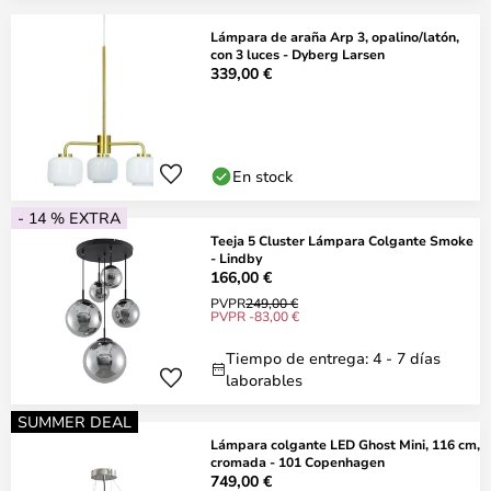
Lámpara de araña Arp 3, opalino/latón,
con 3 luces - Dyberg Larsen
339,00 €
En stock
- 14 % EXTRA
Teeja 5 Cluster Lámpara Colgante Smoke
- Lindby
166,00 €
PVPR
249,00 €
PVPR -83,00 €
Tiempo de entrega: 4 - 7 días
laborables
SUMMER DEAL
Lámpara colgante LED Ghost Mini, 116 cm,
cromada - 101 Copenhagen
749,00 €