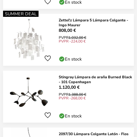
En stock
SUMMER DEAL
Zettel'z Lámpara 5 Lámpara Colgante -
Ingo Maurer
808,00 €
PVPR
1.032,00 €
PVPR -224,00 €
En stock
Stingray Lámpara de araña Burned Black
- 101 Copenhagen
1.120,00 €
PVPR
1.388,00 €
PVPR -268,00 €
En stock
2097/30 Lámpara Colgante Latón - Flos