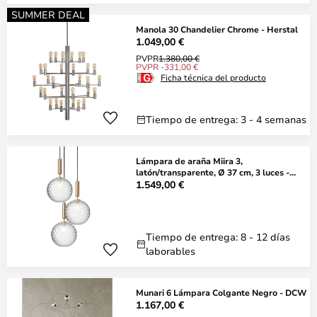
SUMMER DEAL
Manola 30 Chandelier Chrome - Herstal
1.049,00 €
PVPR
1.380,00 €
PVPR -331,00 €
Ficha técnica del producto
Tiempo de entrega: 3 - 4 semanas
Lámpara de araña Miira 3,
latón/transparente, Ø 37 cm, 3 luces -
Nuura
1.549,00 €
Tiempo de entrega: 8 - 12 días
laborables
Munari 6 Lámpara Colgante Negro - DCW
1.167,00 €