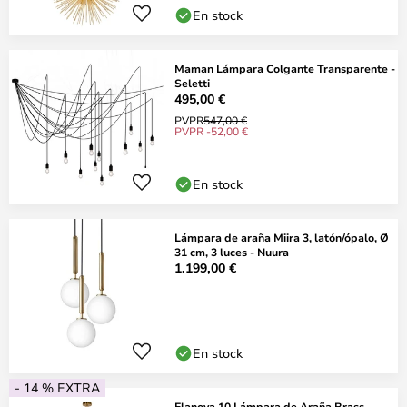
En stock
Maman Lámpara Colgante Transparente -
Seletti
495,00 €
PVPR
547,00 €
PVPR -52,00 €
En stock
Lámpara de araña Miira 3, latón/ópalo, Ø
31 cm, 3 luces - Nuura
1.199,00 €
En stock
- 14 % EXTRA
Elanova 10 Lámpara de Araña Brass -