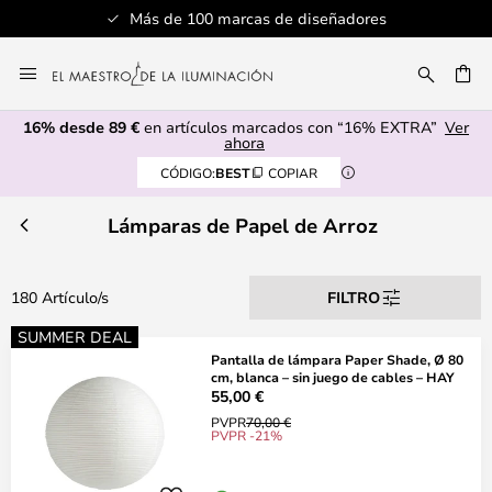
Más de 100 marcas de diseñadores
Se
Ir
al
CAR
contenido
16% desde 89 €
en artículos marcados con “16% EXTRA”
Ver
ahora
CÓDIGO:
BEST
COPIAR
Lámparas de Papel de Arroz
180 Artículo/s
FILTRO
SUMMER DEAL
Pantalla de lámpara Paper Shade, Ø 80
cm, blanca – sin juego de cables – HAY
55,00 €
PVPR
70,00 €
PVPR -21%