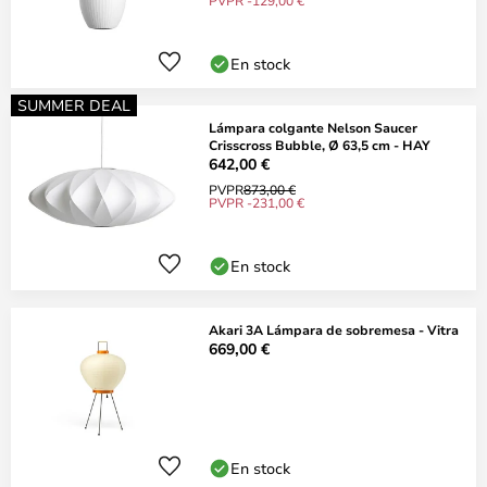
PVPR -129,00 €
En stock
SUMMER DEAL
Lámpara colgante Nelson Saucer
Crisscross Bubble, Ø 63,5 cm - HAY
642,00 €
PVPR
873,00 €
PVPR -231,00 €
En stock
Akari 3A Lámpara de sobremesa - Vitra
669,00 €
En stock