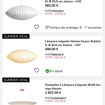
M, Ø 63,5 cm, blanco - HAY
582,00 €
PVPR
792,00 €
PVPR -210,00 €
Tiempo de entrega: 6 - 7 semanas
SUMMER DEAL
Lámpara colgante Nelson Saucer Bubble
S, Ø 44,5 cm, blanca - HAY
498,00 €
PVPR
660,00 €
PVPR -162,00 €
En stock
SUMMER DEAL
Floatation 2 Lámpara Colgante Ø100 2m -
Ingo Maurer
1.507,00 €
PVPR
2.028,00 €
PVPR -521,00 €