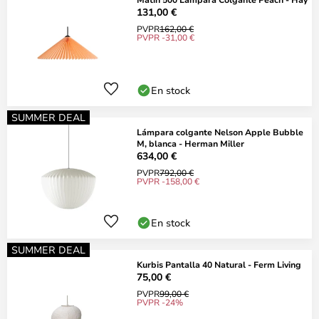
131,00 €
PVPR
162,00 €
PVPR -31,00 €
En stock
SUMMER DEAL
Lámpara colgante Nelson Apple Bubble
M, blanca - Herman Miller
634,00 €
PVPR
792,00 €
PVPR -158,00 €
En stock
SUMMER DEAL
Kurbis Pantalla 40 Natural - Ferm Living
75,00 €
PVPR
99,00 €
PVPR -24%