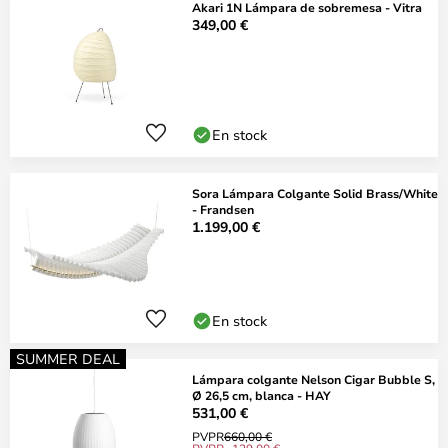
Akari 1N Lámpara de sobremesa - Vitra
349,00 €
En stock
Sora Lámpara Colgante Solid Brass/White
- Frandsen
1.199,00 €
En stock
SUMMER DEAL
Lámpara colgante Nelson Cigar Bubble S,
Ø 26,5 cm, blanca - HAY
531,00 €
PVPR
660,00 €