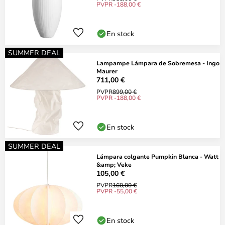
PVPR -188,00 €
En stock
SUMMER DEAL
Lampampe Lámpara de Sobremesa - Ingo
Maurer
711,00 €
PVPR
899,00 €
PVPR -188,00 €
En stock
SUMMER DEAL
Lámpara colgante Pumpkin Blanca - Watt
&amp; Veke
105,00 €
PVPR
160,00 €
PVPR -55,00 €
En stock