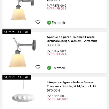
PVPR
373,00 €
PVPR -75,00 €
En stock
SUMMER DEAL
Aplique de pared Tolomeo Parete
Diffusore, beige, Ø24 cm - Artemide
333,00 €
PVPR
417,00 €
PVPR -84,00 €
En stock
SUMMER DEAL
Lámpara colgante Nelson Saucer
Crisscross Bubble, Ø 44,5 cm - HAY
570,00 €
PVPR
711,00 €
PVPR -141,00 €