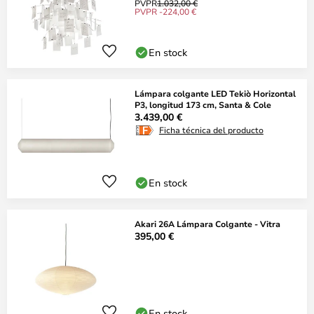
PVPR
1.032,00 €
PVPR -224,00 €
En stock
Lámpara colgante LED Tekiò Horizontal
P3, longitud 173 cm, Santa & Cole
3.439,00 €
Ficha técnica del producto
En stock
Akari 26A Lámpara Colgante - Vitra
395,00 €
En stock