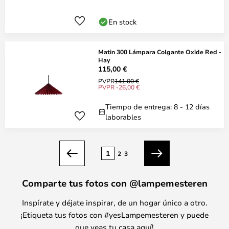
En stock
Matin 300 Lámpara Colgante Oxide Red -
Hay
115,00 €
PVPR
141,00 €
PVPR -26,00 €
Tiempo de entrega: 8 - 12 días
laborables
Página
1
2
3
Anterior
Siguiente
Comparte tus fotos con @lampemesteren
Inspírate y déjate inspirar, de un hogar único a otro.
¡Etiqueta tus fotos con #yesLampemesteren y puede
que veas tu casa aquí!