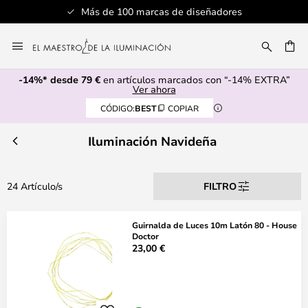
Más de 100 marcas de diseñadores
Ir
al
CAR
contenido
-14%* desde 79 €
en artículos marcados con “-14% EXTRA”
Ver ahora
CÓDIGO:
BEST
COPIAR
Iluminación Navideña
24 Artículo/s
FILTRO
Guirnalda de Luces 10m Latón 80 - House
Doctor
23,00 €