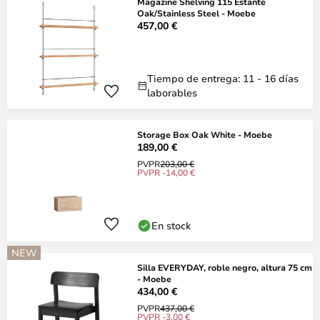
Magazine Shelving 115 Estante
Oak/Stainless Steel - Moebe
457,00 €
Tiempo de entrega: 11 - 16 días
laborables
Storage Box Oak White - Moebe
189,00 €
PVPR
203,00 €
PVPR -14,00 €
En stock
NEW
Silla EVERYDAY, roble negro, altura 75 cm
- Moebe
434,00 €
PVPR
437,00 €
PVPR -3,00 €