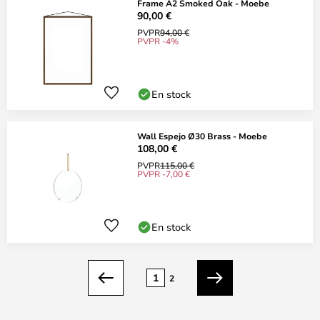
Frame A2 Smoked Oak - Moebe
90,00 €
PVPR
94,00 €
PVPR -4%
En stock
Wall Espejo Ø30 Brass - Moebe
108,00 €
PVPR
115,00 €
PVPR -7,00 €
En stock
Página
1
2
Anterior
Siguiente