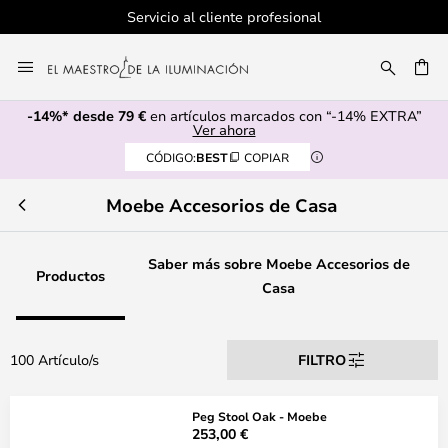
Servicio al cliente profesional
Ir
al
CAR
contenido
-14%* desde 79 €
en artículos marcados con “-14% EXTRA”
Ver ahora
CÓDIGO:
BEST
COPIAR
Moebe Accesorios de Casa
Saber más sobre Moebe Accesorios de
Productos
Casa
100 Artículo/s
FILTRO
Peg Stool Oak - Moebe
253,00 €