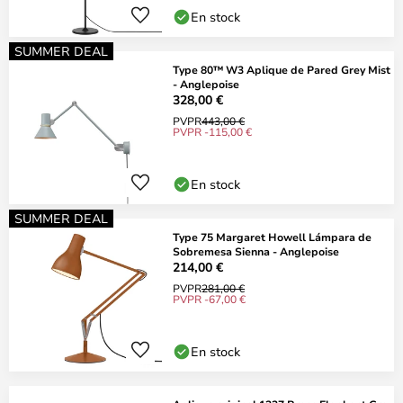
En stock
SUMMER DEAL
Type 80™ W3 Aplique de Pared Grey Mist
- Anglepoise
328,00 €
PVPR
443,00 €
PVPR -115,00 €
En stock
SUMMER DEAL
Type 75 Margaret Howell Lámpara de
Sobremesa Sienna - Anglepoise
214,00 €
PVPR
281,00 €
PVPR -67,00 €
En stock