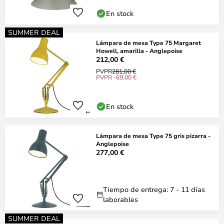
En stock
SUMMER DEAL
Lámpara de mesa Type 75 Margaret
Howell, amarilla - Anglepoise
212,00 €
PVPR
281,00 €
PVPR -69,00 €
En stock
Lámpara de mesa Type 75 gris pizarra -
Anglepoise
277,00 €
Tiempo de entrega: 7 - 11 días
laborables
SUMMER DEAL