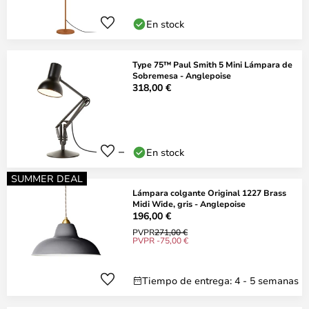
En stock
Type 75™ Paul Smith 5 Mini Lámpara de
Sobremesa - Anglepoise
318,00 €
En stock
SUMMER DEAL
Lámpara colgante Original 1227 Brass
Midi Wide, gris - Anglepoise
196,00 €
PVPR
271,00 €
PVPR -75,00 €
Tiempo de entrega: 4 - 5 semanas