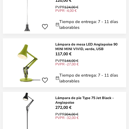
120,00 €
PVPR
124,00 €
PVPR -4,00 €
Tiempo de entrega: 7 - 11 días
laborables
Lámpara de mesa LED Anglepoise 90
MINI MINI VIVID, verde, USB
117,00 €
PVPR
144,00 €
PVPR -27,00 €
Tiempo de entrega: 7 - 11 días
laborables
Lámpara de pie Type 75 Jet Black -
Anglepoise
272,00 €
PVPR
304,00 €
PVPR -32,00 €