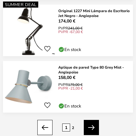
SUMMER DEAL
Original 1227 Mini Lámpara de Escritorio
Jet Negro - Anglepoise
174,00 €
PVPR
241,00 €
PVPR -67,00 €
En stock
Aplique de pared Type 80 Grey Mist -
Anglepoise
158,00 €
PVPR
179,00 €
PVPR -21,00 €
En stock
Página
1
2
Anterior
Siguiente