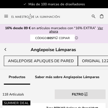
res
Servicio al cliente profesional
Ir
al
CAR
contenido
16% desde 89 €
en artículos marcados con “16% EXTRA”
Ver
ahora
CÓDIGO:
BEST
COPIAR
Anglepoise Lámparas
ANGLEPOISE APLIQUES DE PARED
ORIGINAL 12
Productos
Saber más sobre Anglepoise Lámparas
118 Artículo/s
FILTRO
SUMMER DEAL
Type 80™ W3 Aplique de Pared Matt