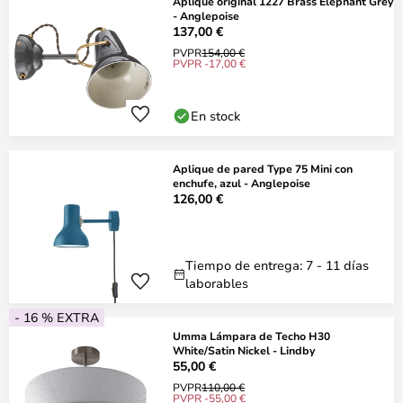
Aplique original 1227 Brass Elephant Grey
- Anglepoise
137,00 €
PVPR
154,00 €
PVPR -17,00 €
En stock
Aplique de pared Type 75 Mini con
enchufe, azul - Anglepoise
126,00 €
Tiempo de entrega: 7 - 11 días
laborables
- 16 % EXTRA
Umma Lámpara de Techo H30
White/Satin Nickel - Lindby
55,00 €
PVPR
110,00 €
PVPR -55,00 €