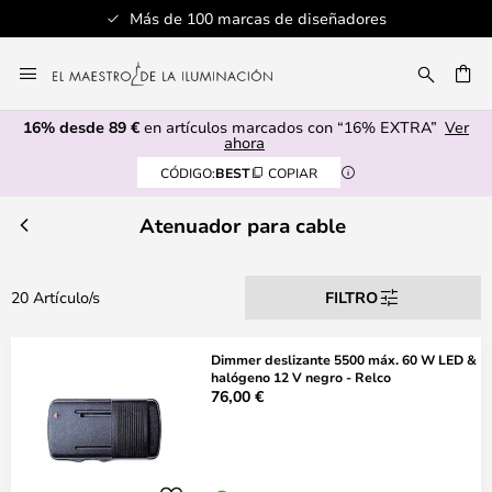
Más de 100 marcas de diseñadores
Ir
al
CAR
contenido
16% desde 89 €
en artículos marcados con “16% EXTRA”
Ver
ahora
CÓDIGO:
BEST
COPIAR
Atenuador para cable
20 Artículo/s
FILTRO
Dimmer deslizante 5500 máx. 60 W LED &
halógeno 12 V negro - Relco
76,00 €