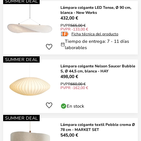
SUMMER DEAL
Lámpara colgante LED Tense, Ø 90 cm,
blanca - New Works
432,00 €
PVPR
565,00 €
PVPR -133,00 €
Ficha técnica del producto
Tiempo de entrega: 7 - 11 días
laborables
SUMMER DEAL
Lámpara colgante Nelson Saucer Bubble
S, Ø 44,5 cm, blanca - HAY
498,00 €
PVPR
660,00 €
PVPR -162,00 €
En stock
SUMMER DEAL
Lámpara colgante textil Pebble crema Ø
78 cm - MARKET SET
545,00 €