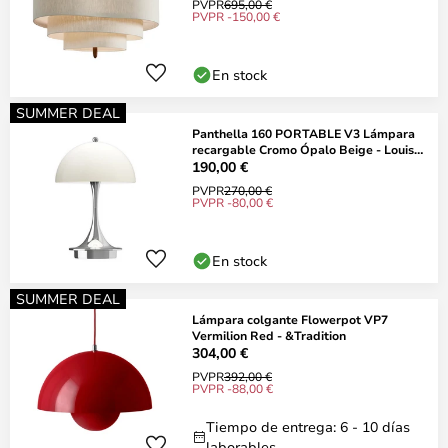
PVPR
695,00 €
PVPR -150,00 €
En stock
SUMMER DEAL
Panthella 160 PORTABLE V3 Lámpara
recargable Cromo Ópalo Beige - Louis
Poulsen
190,00 €
PVPR
270,00 €
PVPR -80,00 €
En stock
SUMMER DEAL
Lámpara colgante Flowerpot VP7
Vermilion Red - &Tradition
304,00 €
PVPR
392,00 €
PVPR -88,00 €
Tiempo de entrega: 6 - 10 días
laborables