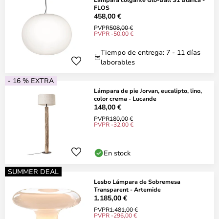
FLOS
458,00 €
PVPR
508,00 €
PVPR -50,00 €
Tiempo de entrega: 7 - 11 días
laborables
- 16 % EXTRA
Lámpara de pie Jorvan, eucalipto, lino,
color crema - Lucande
148,00 €
PVPR
180,00 €
PVPR -32,00 €
En stock
SUMMER DEAL
Lesbo Lámpara de Sobremesa
Transparent - Artemide
1.185,00 €
PVPR
1.481,00 €
PVPR -296,00 €