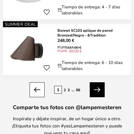
Tiempo de entrega: 4 - 7 días
laborables
SUMMER DEAL
Bonnet SC103 aplique de pared
Bronzed/Negro - &Tradition
248,00 €
PVPR
337,00 €
PVPR -89,00 €
Tiempo de entrega: 6 - 10 días
laborables
Página
1
2
3
...
88
Anterior
Siguiente
Comparte tus fotos con @lampemesteren
Inspírate y déjate inspirar, de un hogar único a otro.
¡Etiqueta tus fotos con #yesLampemesteren y puede
que veas tu casa aquí!