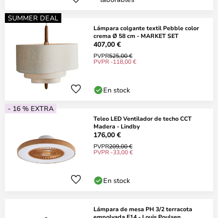
SUMMER DEAL
Lámpara colgante textil Pebble color
crema Ø 58 cm - MARKET SET
407,00 €
PVPR
525,00 €
PVPR -118,00 €
En stock
- 16 % EXTRA
Teleo LED Ventilador de techo CCT
Madera - Lindby
176,00 €
PVPR
209,00 €
PVPR -33,00 €
En stock
Lámpara de mesa PH 3/2 terracota
empolvada E14 - Louis Poulsen