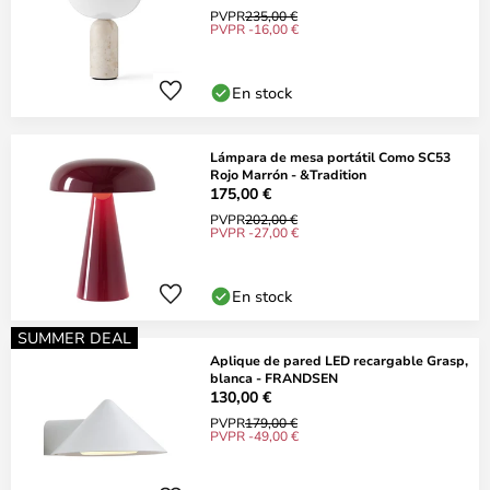
PVPR
235,00 €
PVPR -16,00 €
En stock
Lámpara de mesa portátil Como SC53
Rojo Marrón - &Tradition
175,00 €
PVPR
202,00 €
PVPR -27,00 €
En stock
SUMMER DEAL
Aplique de pared LED recargable Grasp,
blanca - FRANDSEN
130,00 €
PVPR
179,00 €
PVPR -49,00 €