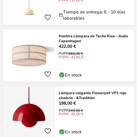
PVPR -32,00 €
Tiempo de entrega: 6 - 10 días
laborables
Hashira Lámpara de Techo Raw - Audo
Copenhagen
422,00 €
PVPR
465,00 €
PVPR -43,00 €
En stock
Lámpara colgante Flowerpot VP1 rojo
cinabrio - &Tradition
198,00 €
PVPR
243,00 €
PVPR -45,00 €
En stock