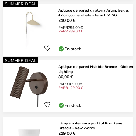
SUMMER DEAL
Aplique de pared giratoria Arum, beige,
47 cm, con enchufe - ferm LIVING
210,00 €
PVPR
299,00 €
PVPR -89,00 €
En stock
SUMMER DEAL
Aplique de pared Hubble Bronce - Globen
Lighting
80,00 €
PVPR
109,00 €
PVPR -29,00 €
En stock
Lámpara de mesa portátil Kizu Kunis
Breccia - New Works
219,00 €