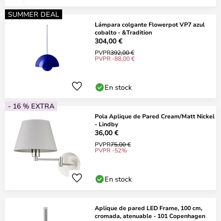
SUMMER DEAL
Lámpara colgante Flowerpot VP7 azul
cobalto - &Tradition
304,00 €
PVPR
392,00 €
PVPR -88,00 €
En stock
- 16 % EXTRA
Pola Aplique de Pared Cream/Matt Nickel
- Lindby
36,00 €
PVPR
75,00 €
PVPR -52%
En stock
Aplique de pared LED Frame, 100 cm,
cromada, atenuable - 101 Copenhagen