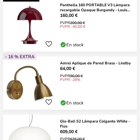
Panthella 160 PORTABLE V3 Lámpara
recargable Opaque Burgundy - Louis
Poulsen
160,00 €
PVPR
200,00 €
PVPR -40,00 €
En stock
- 16 % EXTRA
Amrei Aplique de Pared Brass - Lindby
64,00 €
PVPR
90,00 €
PVPR -28%
En stock
Glo-Ball S2 Lámpara Colgante White -
Flos
609,00 €
PVPR
676,00 €