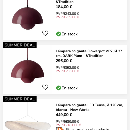
&Tradition
184,00 €
PVPR
243,00 €
PVPR -59,00 €
En stock
SUMMER DEAL
Lámpara colgante Flowerpot VP7, Ø 37
cm, DARK Plum – &Tradition
296,00 €
PVPR
392,00 €
PVPR -96,00 €
En stock
SUMMER DEAL
Lámpara colgante LED Tense, Ø 120 cm,
blanca - New Works
449,00 €
PVPR
630,00 €
PVPR -181,00 €
Ficha técnica del producto