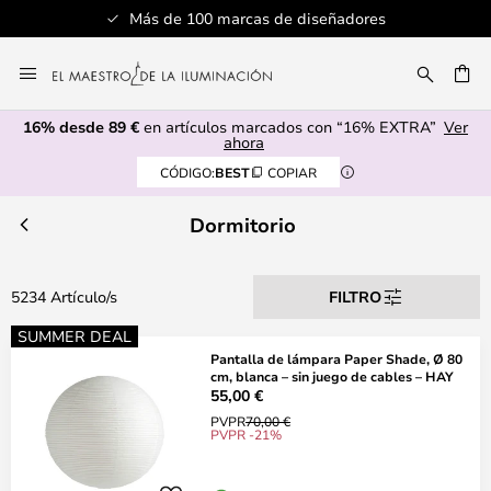
e diseñadores
Servicio al cliente profe
Ir
al
CAR
contenido
16% desde 89 €
en artículos marcados con “16% EXTRA”
Ver
ahora
CÓDIGO:
BEST
COPIAR
Dormitorio
5234 Artículo/s
FILTRO
SUMMER DEAL
Pantalla de lámpara Paper Shade, Ø 80
cm, blanca – sin juego de cables – HAY
55,00 €
PVPR
70,00 €
PVPR -21%