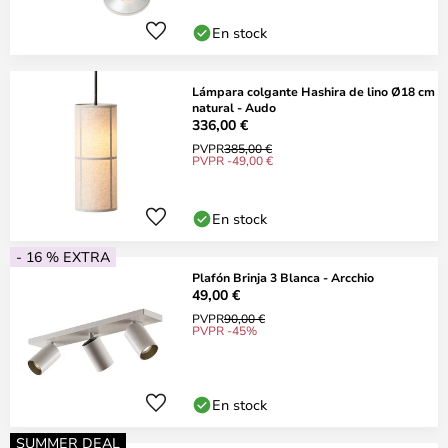
En stock
Lámpara colgante Hashira de lino Ø18 cm
natural - Audo
336,00 €
PVPR
385,00 €
PVPR -49,00 €
En stock
- 16 % EXTRA
Plafón Brinja 3 Blanca - Arcchio
49,00 €
PVPR
90,00 €
PVPR -45%
En stock
SUMMER DEAL