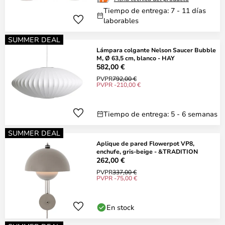
Tiempo de entrega: 7 - 11 días
laborables
SUMMER DEAL
Lámpara colgante Nelson Saucer Bubble
M, Ø 63,5 cm, blanco - HAY
582,00 €
PVPR
792,00 €
PVPR -210,00 €
Tiempo de entrega: 5 - 6 semanas
SUMMER DEAL
Aplique de pared Flowerpot VP8,
enchufe, gris-beige - &TRADITION
262,00 €
PVPR
337,00 €
PVPR -75,00 €
En stock