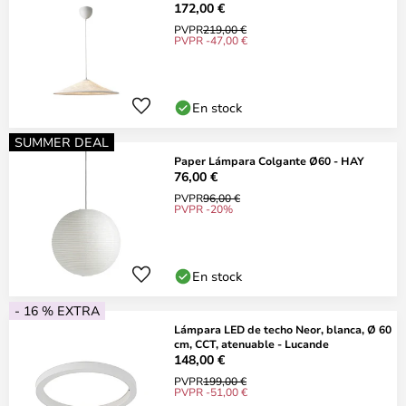
172,00 €
PVPR
219,00 €
PVPR -47,00 €
En stock
SUMMER DEAL
Paper Lámpara Colgante Ø60 - HAY
76,00 €
PVPR
96,00 €
PVPR -20%
En stock
- 16 % EXTRA
Lámpara LED de techo Neor, blanca, Ø 60
cm, CCT, atenuable - Lucande
148,00 €
PVPR
199,00 €
PVPR -51,00 €