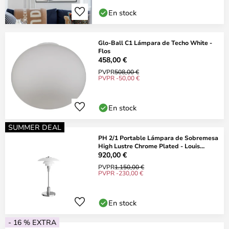
En stock
Glo-Ball C1 Lámpara de Techo White -
Flos
458,00 €
PVPR
508,00 €
PVPR -50,00 €
En stock
SUMMER DEAL
PH 2/1 Portable Lámpara de Sobremesa
High Lustre Chrome Plated - Louis
Poulsen
920,00 €
PVPR
1.150,00 €
PVPR -230,00 €
En stock
- 16 % EXTRA