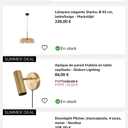
Lámpara colgante Styrka, Ø 63 cm,
latón/beige - Markslöjd
239,00 €
En stock
SUMMER DEAL
Aplique de pared Hubble en latón
cepillado - Globen Lighting
84,00 €
PVPR
109,00 €
PVPR -25,00 €
En stock
SUMMER DEAL
Downlight Pitcher, blanco/plata, 4 luces,
metal - Nordlux
105,00 €