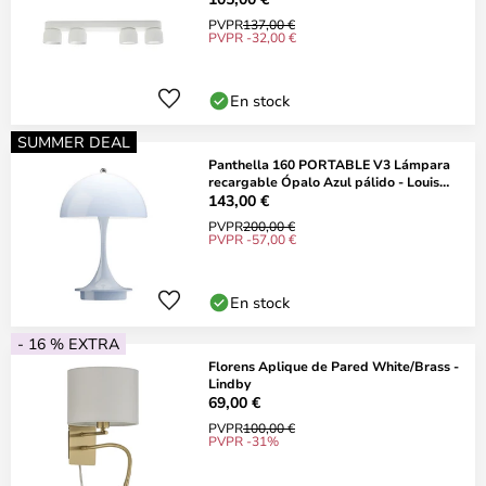
PVPR
137,00 €
PVPR -32,00 €
En stock
SUMMER DEAL
Panthella 160 PORTABLE V3 Lámpara
recargable Ópalo Azul pálido - Louis
Poulsen
143,00 €
PVPR
200,00 €
PVPR -57,00 €
En stock
- 16 % EXTRA
Florens Aplique de Pared White/Brass -
Lindby
69,00 €
PVPR
100,00 €
PVPR -31%