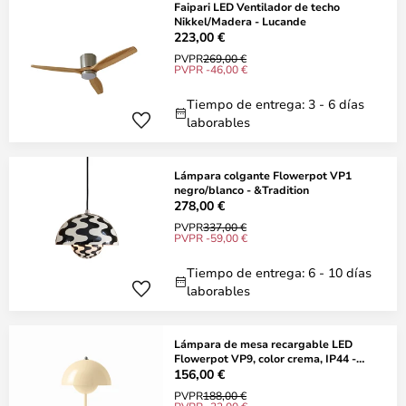
Faipari LED Ventilador de techo
Nikkel/Madera - Lucande
223,00 €
PVPR
269,00 €
PVPR -46,00 €
Tiempo de entrega: 3 - 6 días
laborables
Lámpara colgante Flowerpot VP1
negro/blanco - &Tradition
278,00 €
PVPR
337,00 €
PVPR -59,00 €
Tiempo de entrega: 6 - 10 días
laborables
Lámpara de mesa recargable LED
Flowerpot VP9, color crema, IP44 -
&TRADITION
156,00 €
PVPR
188,00 €