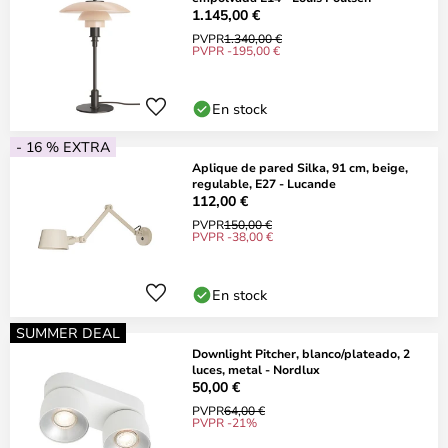
1.145,00 €
PVPR
1.340,00 €
PVPR -195,00 €
En stock
- 16 % EXTRA
Aplique de pared Silka, 91 cm, beige,
regulable, E27 - Lucande
112,00 €
PVPR
150,00 €
PVPR -38,00 €
En stock
SUMMER DEAL
Downlight Pitcher, blanco/plateado, 2
luces, metal - Nordlux
50,00 €
PVPR
64,00 €
PVPR -21%