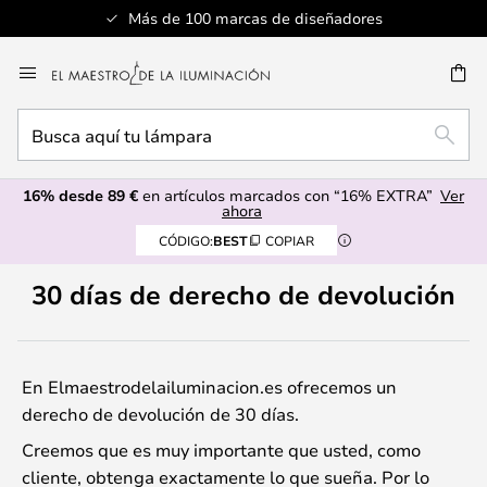
Más de 100 marcas de diseñadores
Ir
al
CAR
contenido
Busca
BUSC
aquí
tu
16% desde 89 €
en artículos marcados con “16% EXTRA”
Ver
lámpara
ahora
CÓDIGO:
BEST
COPIAR
30 días de derecho de devolución
En Elmaestrodelailuminacion.es ofrecemos un
derecho de devolución de 30 días.
Creemos que es muy importante que usted, como
cliente, obtenga exactamente lo que sueña. Por lo