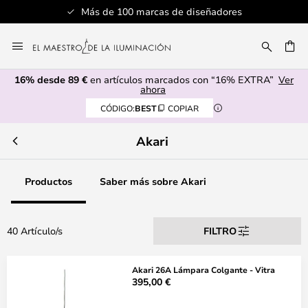
Más de 100 marcas de diseñadores
Ir
al
CAR
contenido
16% desde 89 €
en artículos marcados con “16% EXTRA”
Ver
ahora
CÓDIGO:
BEST
COPIAR
Akari
Productos
Saber más sobre Akari
40 Artículo/s
FILTRO
Akari 26A Lámpara Colgante - Vitra
395,00 €