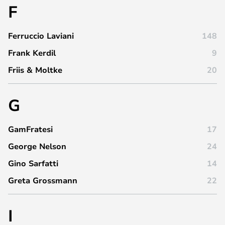
F
Ferruccio Laviani
148
Frank Kerdil
9
Friis & Moltke
20
G
GamFratesi
17
George Nelson
24
Gino Sarfatti
14
Greta Grossmann
22
I