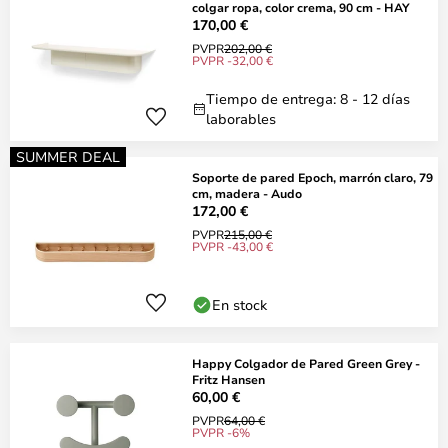
colgar ropa, color crema, 90 cm - HAY
170,00 €
PVPR
202,00 €
PVPR -32,00 €
Tiempo de entrega: 8 - 12 días
laborables
SUMMER DEAL
Soporte de pared Epoch, marrón claro, 79
cm, madera - Audo
172,00 €
PVPR
215,00 €
PVPR -43,00 €
En stock
Happy Colgador de Pared Green Grey -
Fritz Hansen
60,00 €
PVPR
64,00 €
PVPR -6%