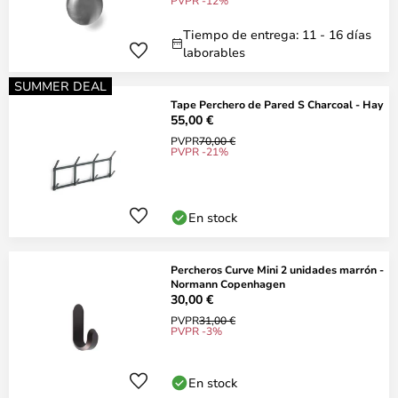
PVPR -12%
Tiempo de entrega: 11 - 16 días
laborables
SUMMER DEAL
Tape Perchero de Pared S Charcoal - Hay
55,00 €
PVPR
70,00 €
PVPR -21%
En stock
Percheros Curve Mini 2 unidades marrón -
Normann Copenhagen
30,00 €
PVPR
31,00 €
PVPR -3%
En stock