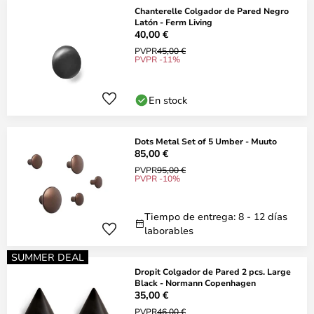
Chanterelle Colgador de Pared Negro
Latón - Ferm Living
40,00 €
PVPR
45,00 €
PVPR -11%
En stock
Dots Metal Set of 5 Umber - Muuto
85,00 €
PVPR
95,00 €
PVPR -10%
Tiempo de entrega: 8 - 12 días
laborables
SUMMER DEAL
Dropit Colgador de Pared 2 pcs. Large
Black - Normann Copenhagen
35,00 €
PVPR
46,00 €