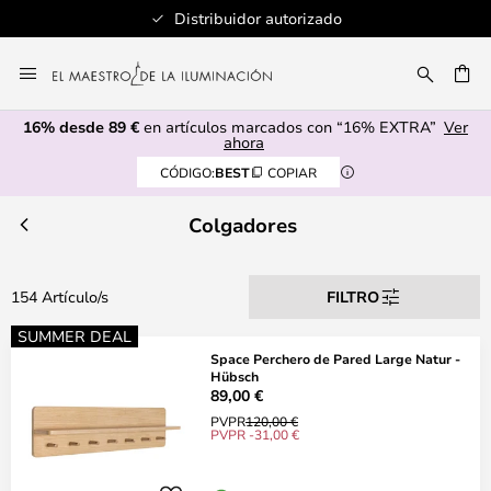
Distribuidor autorizado
Ir
al
CAR
contenido
16% desde 89 €
en artículos marcados con “16% EXTRA”
Ver
ahora
CÓDIGO:
BEST
COPIAR
Colgadores
154 Artículo/s
FILTRO
SUMMER DEAL
Space Perchero de Pared Large Natur -
Hübsch
89,00 €
PVPR
120,00 €
PVPR -31,00 €