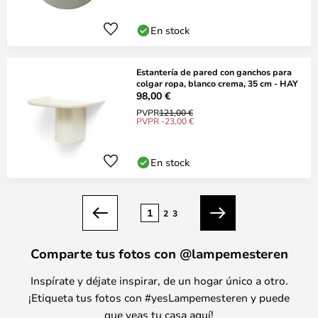
En stock
Estantería de pared con ganchos para
colgar ropa, blanco crema, 35 cm - HAY
98,00 €
PVPR
121,00 €
PVPR -23,00 €
En stock
Página
1
2
3
Anterior
Siguiente
Comparte tus fotos con @lampemesteren
Inspírate y déjate inspirar, de un hogar único a otro.
¡Etiqueta tus fotos con #yesLampemesteren y puede
que veas tu casa aquí!