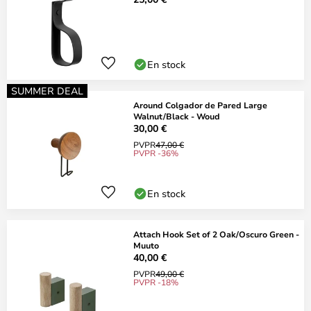
En stock
SUMMER DEAL
Around Colgador de Pared Large
Walnut/Black - Woud
30,00 €
PVPR
47,00 €
PVPR -36%
En stock
Attach Hook Set of 2 Oak/Oscuro Green -
Muuto
40,00 €
PVPR
49,00 €
PVPR -18%