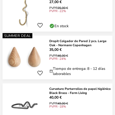
27,00 €
PVPR
35,00 €
PVPR -22%
En stock
SUMMER DEAL
Dropit Colgador de Pared 2 pcs. Large
Oak - Normann Copenhagen
35,00 €
PVPR
46,00 €
PVPR -24%
Tiempo de entrega: 8 - 12 días
laborables
Curvature Portarrollos de papel higiénico
Black Brass - Ferm Living
40,00 €
PVPR
49,00 €
PVPR -18%