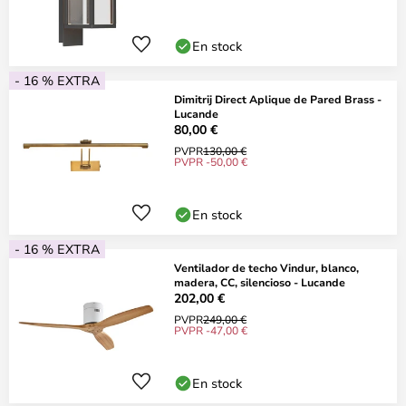
En stock
- 16 % EXTRA
Dimitrij Direct Aplique de Pared Brass -
Lucande
80,00 €
PVPR
130,00 €
PVPR -50,00 €
En stock
- 16 % EXTRA
Ventilador de techo Vindur, blanco,
madera, CC, silencioso - Lucande
202,00 €
PVPR
249,00 €
PVPR -47,00 €
En stock