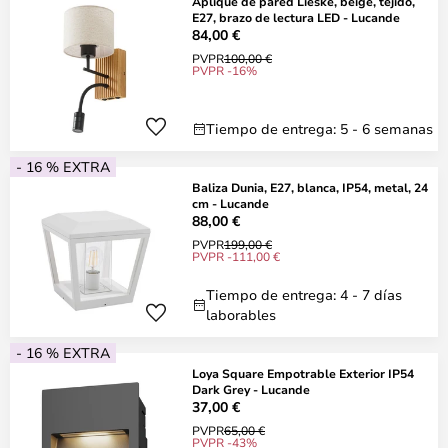
Aplique de pared Lieske, beige, tejido,
E27, brazo de lectura LED - Lucande
84,00 €
PVPR
100,00 €
PVPR -16%
Tiempo de entrega: 5 - 6 semanas
- 16 % EXTRA
Baliza Dunia, E27, blanca, IP54, metal, 24
cm - Lucande
88,00 €
PVPR
199,00 €
PVPR -111,00 €
Tiempo de entrega: 4 - 7 días
laborables
- 16 % EXTRA
Loya Square Empotrable Exterior IP54
Dark Grey - Lucande
37,00 €
PVPR
65,00 €
PVPR -43%