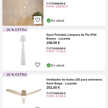
PVPR
498,00 €
PVPR -269,00 €
En stock
- 16 % EXTRA
Gauri Portable Lámpara de Pie IP44
Blanco - Lucande
158,00 €
PVPR
229,00 €
PVPR -71,00 €
En stock
- 16 % EXTRA
Ventilador de techo LED para exteriores
Sorin Beige - Lucande
202,00 €
PVPR
269,00 €
PVPR -67,00 €