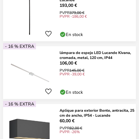
193,00 €
PVPR
379,00 €
PVPR -186,00 €
En stock
- 16 % EXTRA
lámpara de espejo LED Lucande Kivana,
cromada, metal, 120 cm, IP44
106,00 €
PVPR
145,00 €
PVPR -39,00 €
En stock
- 16 % EXTRA
Aplique para exterior Bente, antracita, 25
cm de ancho, IP54 - Lucande
60,00 €
PVPR
82,00 €
PVPR -26%