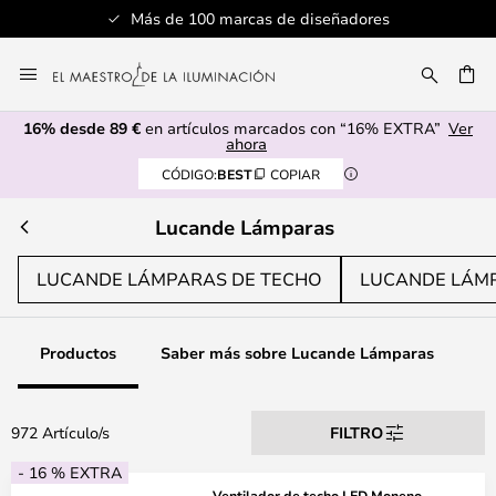
res
Servicio al cliente profesional
Ir
al
CAR
contenido
16% desde 89 €
en artículos marcados con “16% EXTRA”
Ver
ahora
CÓDIGO:
BEST
COPIAR
Lucande Lámparas
LUCANDE LÁMPARAS DE TECHO
LUCANDE LÁMP
Productos
Saber más sobre Lucande Lámparas
972 Artículo/s
FILTRO
- 16 % EXTRA
Ventilador de techo LED Moneno,