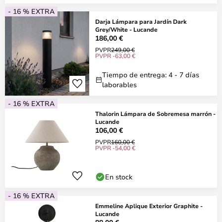
- 16 % EXTRA
Darja Lámpara para Jardín Dark
Grey/White - Lucande
186,00 €
PVPR
249,00 €
PVPR -63,00 €
Tiempo de entrega: 4 - 7 días
laborables
- 16 % EXTRA
Thalorin Lámpara de Sobremesa marrón -
Lucande
106,00 €
PVPR
160,00 €
PVPR -54,00 €
En stock
- 16 % EXTRA
Emmeline Aplique Exterior Graphite -
Lucande