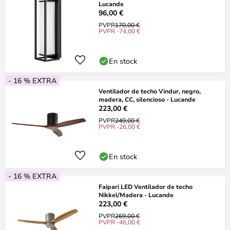
Lucande
96,00 €
PVPR
170,00 €
PVPR -74,00 €
En stock
- 16 % EXTRA
Ventilador de techo Vindur, negro,
madera, CC, silencioso - Lucande
223,00 €
PVPR
249,00 €
PVPR -26,00 €
En stock
- 16 % EXTRA
Faipari LED Ventilador de techo
Nikkel/Madera - Lucande
223,00 €
PVPR
269,00 €
PVPR -46,00 €