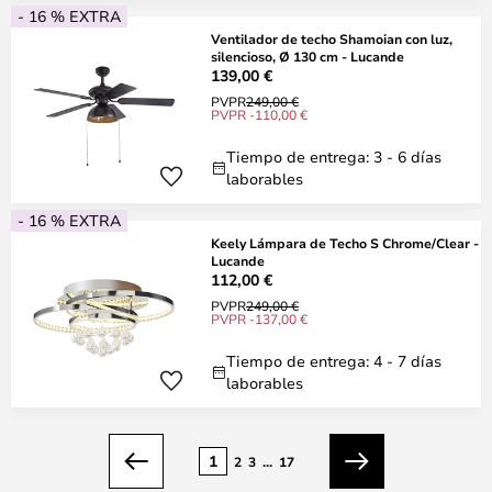
- 16 % EXTRA
Ventilador de techo Shamoian con luz,
silencioso, Ø 130 cm - Lucande
139,00 €
PVPR
249,00 €
PVPR -110,00 €
Tiempo de entrega: 3 - 6 días
laborables
- 16 % EXTRA
Keely Lámpara de Techo S Chrome/Clear -
Lucande
112,00 €
PVPR
249,00 €
PVPR -137,00 €
Tiempo de entrega: 4 - 7 días
laborables
Página
1
2
3
...
17
Anterior
Siguiente