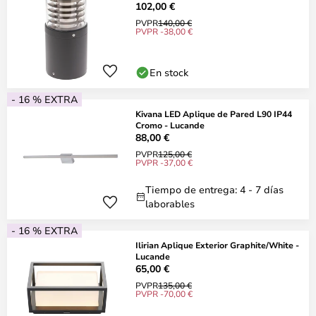
102,00 €
PVPR
140,00 €
PVPR -38,00 €
En stock
- 16 % EXTRA
Kivana LED Aplique de Pared L90 IP44
Cromo - Lucande
88,00 €
PVPR
125,00 €
PVPR -37,00 €
Tiempo de entrega: 4 - 7 días
laborables
- 16 % EXTRA
Ilirian Aplique Exterior Graphite/White -
Lucande
65,00 €
PVPR
135,00 €
PVPR -70,00 €