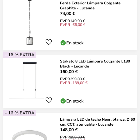
Ferda Exterior Lámpara Colgante
Graphite - Lucande
74,00 €
PVPR
140,00 €
PVPR -66,00 €
En stock
- 16 % EXTRA
Stakato 8 LED Lámpara Colgante L180
Black - Lucande
160,00 €
PVPR
299,00 €
PVPR -139,00 €
En stock
- 16 % EXTRA
Lámpara LED de techo Neor, blanca, Ø 60
cm, CCT, atenuable - Lucande
148,00 €
PVPR
199,00 €