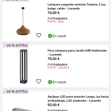
Lámpara colgante exterior Taniola, 1 luz,
beige, ratán - Lucande
74,00 €
PVPR
100,00 €
PVPR -26%
En stock
- 16 % EXTRA
Fery Lámpara para Jardín H80 Anthracite
- Lucande
79,00 €
PVPR
209,00 €
PVPR -130,00 €
En stock
- 16 % EXTRA
Aplique LED para exterior Lengo, luz hacia
arriba/abajo, L25, plateado - Lucande
93,00 €
PVPR
130,00 €