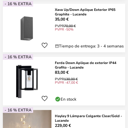
- 16 % EXTRA
Xava Up/Down Aplique Exterior IP65
Graphite - Lucande
35,00 €
PVPR
70,00 €
PVPR -50%
Tiempo de entrega: 3 - 4 semanas
- 16 % EXTRA
Ferda Down Aplique de exterior IP44
Grafito - Lucande
83,00 €
PVPR
130,00 €
PVPR -47,00 €
En stock
- 16 % EXTRA
Hayley 9 Lámpara Colgante Clear/Gold -
Lucande
229,00 €