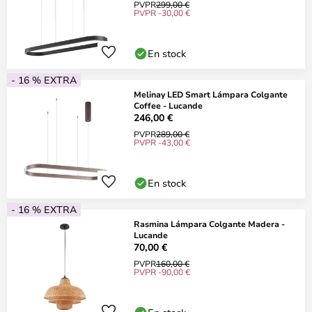
PVPR
299,00 €
PVPR -30,00 €
En stock
- 16 % EXTRA
Melinay LED Smart Lámpara Colgante
Coffee - Lucande
246,00 €
PVPR
289,00 €
PVPR -43,00 €
En stock
- 16 % EXTRA
Rasmina Lámpara Colgante Madera -
Lucande
70,00 €
PVPR
160,00 €
PVPR -90,00 €