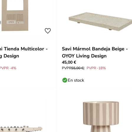
 Tienda Multicolor -
Savi Mármol Bandeja Beige -
g Design
OYOY Living Design
45,00 €
PVPR -4%
PVPR
55,00 €
PVPR -18%
En stock