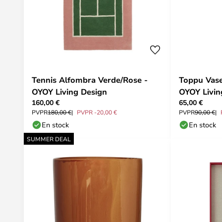
Tennis Alfombra Verde/Rose -
Toppu Vase
OYOY Living Design
OYOY Livin
160,00 €
65,00 €
PVPR
180,00 €
PVPR -20,00 €
PVPR
90,00 €
En stock
En stock
SUMMER DEAL