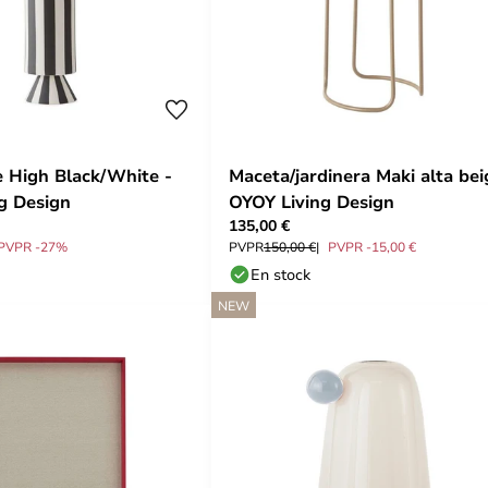
 High Black/White -
Maceta/jardinera Maki alta bei
g Design
OYOY Living Design
135,00 €
PVPR -27%
PVPR
150,00 €
PVPR -15,00 €
En stock
NEW