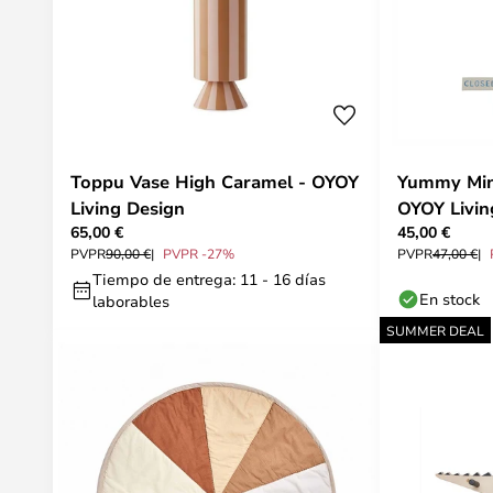
Toppu Vase High Caramel - OYOY
Yummy Mini
Living Design
OYOY Livin
65,00 €
45,00 €
PVPR
90,00 €
PVPR -27%
PVPR
47,00 €
Tiempo de entrega: 11 - 16 días
En stock
laborables
SUMMER DEAL