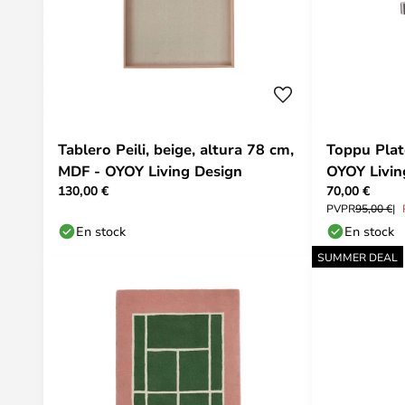
Tablero Peili, beige, altura 78 cm,
Toppu Plat
MDF - OYOY Living Design
OYOY Livin
130,00 €
70,00 €
PVPR
95,00 €
En stock
En stock
SUMMER DEAL