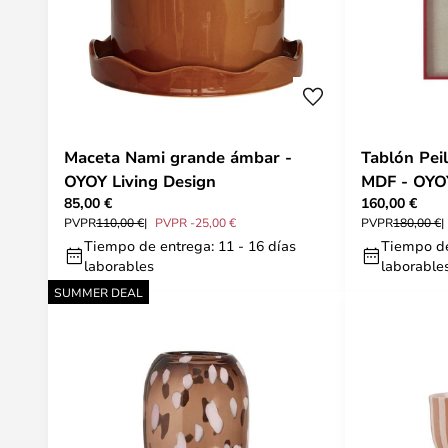
Maceta Nami grande ámbar -
Tablón Peil
OYOY Living Design
MDF - OYOY
85,00 €
160,00 €
PVPR
110,00 €
PVPR -25,00 €
PVPR
180,00 €
Tiempo de entrega: 11 - 16 días
Tiempo de
laborables
laborable
SUMMER DEAL