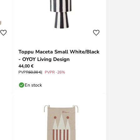
Toppu Maceta Small White/Black
- OYOY Living Design
44,00 €
PVPR
60,00 €
PVPR -26%
En stock