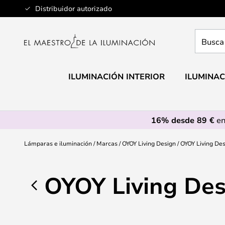
Ir
Distribuidor autorizado
al
contenido
Busca
aquí
tu
lámpar
ILUMINACIÓN INTERIOR
ILUMINAC
16% desde 89 €
en
Lámparas e iluminación
Marcas
OYOY Living Design
OYOY Living Des
OYOY Living Des