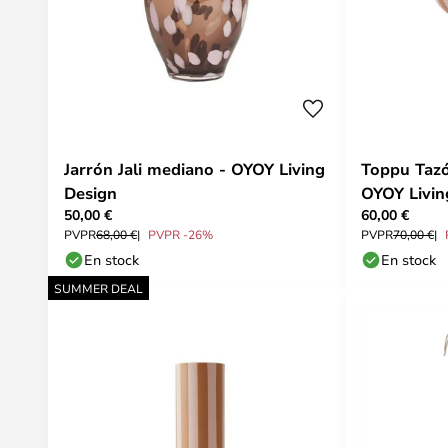
Jarrón Jali mediano - OYOY Living
Toppu Tazó
Design
OYOY Livin
50,00 €
60,00 €
PVPR
68,00 €
PVPR -26%
PVPR
70,00 €
En stock
En stock
SUMMER DEAL