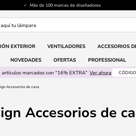
Más de 100 marcas de diseñadores
a
IÓN EXTERIOR
VENTILADORES
ACCESORIOS D
NOVEDADES
OFERTAS
PROFESSIONAL
 artículos marcados con “16% EXTRA”
Ver ahora
CÓDIGO
ign Accesorios de casa
ign Accesorios de c