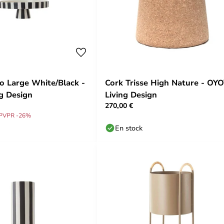
o Large White/Black -
Cork Trisse High Nature - OY
g Design
Living Design
270,00 €
PVPR -26%
En stock