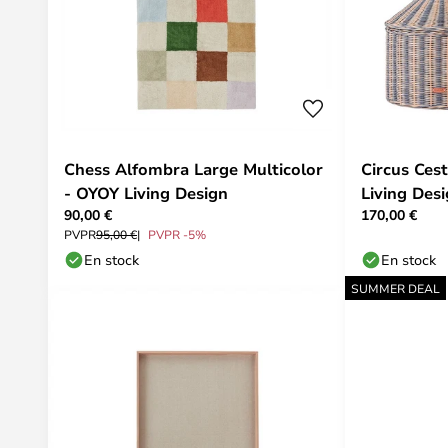
Chess Alfombra Large Multicolor
Circus Ces
- OYOY Living Design
Living Des
90,00 €
170,00 €
PVPR
95,00 €
PVPR -5%
En stock
En stock
SUMMER DEAL