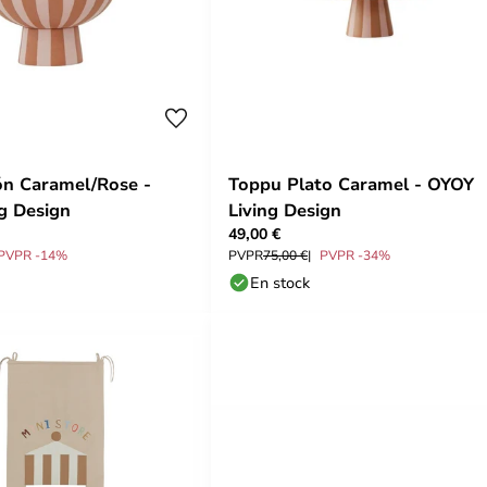
n Caramel/Rose -
Toppu Plato Caramel - OYOY
g Design
Living Design
49,00 €
PVPR -14%
PVPR
75,00 €
PVPR -34%
En stock