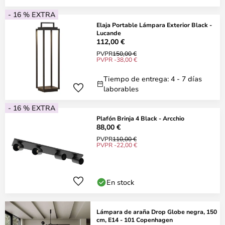
- 16 % EXTRA
Elaja Portable Lámpara Exterior Black -
Lucande
112,00 €
PVPR
150,00 €
PVPR -38,00 €
Tiempo de entrega: 4 - 7 días
laborables
- 16 % EXTRA
Plafón Brinja 4 Black - Arcchio
88,00 €
PVPR
110,00 €
PVPR -22,00 €
En stock
Lámpara de araña Drop Globe negra, 150
cm, E14 - 101 Copenhagen