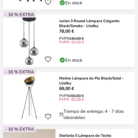
En stock
- 16 % EXTRA
Jurian 3 Round Lámpara Colgante
Black/Smoke - Lindby
78,00 €
PVPR
130,00 €
PVPR -52,00 €
En stock
- 16 % EXTRA
Meline Lámpara de Pie Black/Gold -
Lindby
69,00 €
PVPR
150,00 €
PVPR -81,00 €
Tiempo de entrega: 4 - 7 días
laborables
- 16 % EXTRA
Stefania 5 Lámpara de Techo