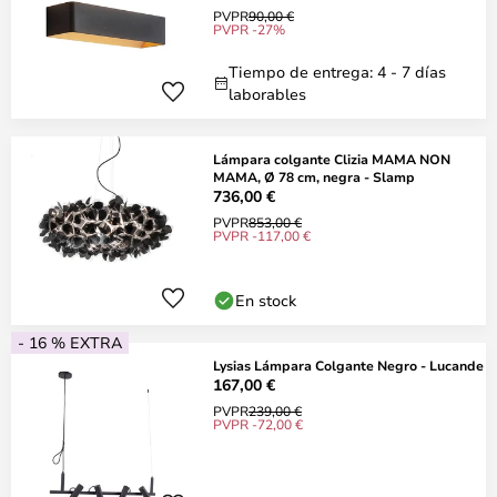
PVPR
90,00 €
PVPR -27%
Tiempo de entrega: 4 - 7 días
laborables
Lámpara colgante Clizia MAMA NON
MAMA, Ø 78 cm, negra - Slamp
736,00 €
PVPR
853,00 €
PVPR -117,00 €
En stock
- 16 % EXTRA
Lysias Lámpara Colgante Negro - Lucande
167,00 €
PVPR
239,00 €
PVPR -72,00 €