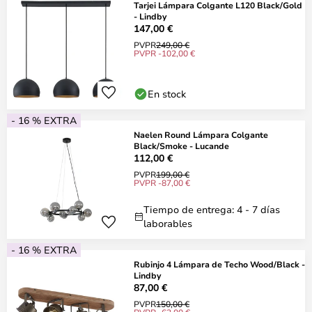
Tarjei Lámpara Colgante L120 Black/Gold
- Lindby
147,00 €
PVPR
249,00 €
PVPR -102,00 €
En stock
- 16 % EXTRA
Naelen Round Lámpara Colgante
Black/Smoke - Lucande
112,00 €
PVPR
199,00 €
PVPR -87,00 €
Tiempo de entrega: 4 - 7 días
laborables
- 16 % EXTRA
Rubinjo 4 Lámpara de Techo Wood/Black -
Lindby
87,00 €
PVPR
150,00 €