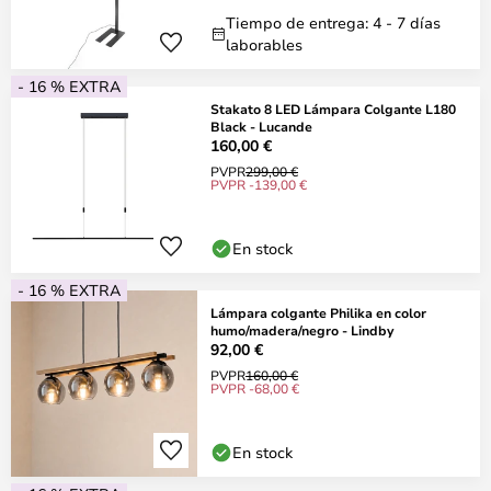
Tiempo de entrega: 4 - 7 días
laborables
- 16 % EXTRA
Stakato 8 LED Lámpara Colgante L180
Black - Lucande
160,00 €
PVPR
299,00 €
PVPR -139,00 €
En stock
- 16 % EXTRA
Lámpara colgante Philika en color
humo/madera/negro - Lindby
92,00 €
PVPR
160,00 €
PVPR -68,00 €
En stock