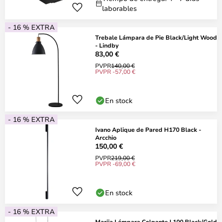
laborables
- 16 % EXTRA
Trebale Lámpara de Pie Black/Light Wood
- Lindby
83,00 €
PVPR
140,00 €
PVPR -57,00 €
En stock
- 16 % EXTRA
Ivano Aplique de Pared H170 Black -
Arcchio
150,00 €
PVPR
219,00 €
PVPR -69,00 €
En stock
- 16 % EXTRA
Marija Lámpara Colgante L100 Black/Gold