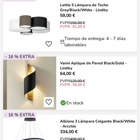
Lettie 5 Lámpara de Techo
Grey/Black/White - Lindby
59,00 €
PVPR
150,00 €
PVPR -91,00 €
Tiempo de entrega: 4 - 7 días
laborables
- 16 % EXTRA
Vanni Aplique de Pared Black/Gold -
Lindby
64,00 €
PVPR
120,00 €
PVPR -56,00 €
En stock
- 16 % EXTRA
Albiona 3 Lámpara Colgante Black/White
- Arcchio
334,00 €
PVPR
498,00 €