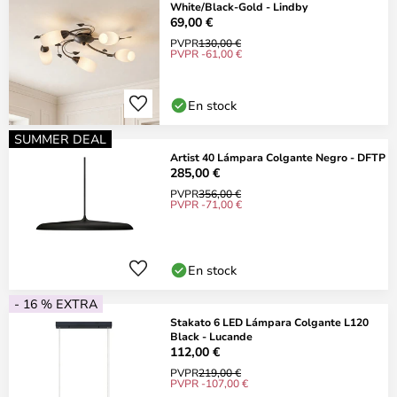
White/Black-Gold - Lindby
69,00 €
PVPR
130,00 €
PVPR -61,00 €
En stock
SUMMER DEAL
Artist 40 Lámpara Colgante Negro - DFTP
285,00 €
PVPR
356,00 €
PVPR -71,00 €
En stock
- 16 % EXTRA
Stakato 6 LED Lámpara Colgante L120
Black - Lucande
112,00 €
PVPR
219,00 €
PVPR -107,00 €