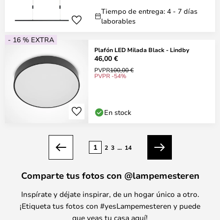
Tiempo de entrega: 4 - 7 días
laborables
- 16 % EXTRA
Plafón LED Milada Black - Lindby
46,00 €
PVPR
100,00 €
PVPR -54%
En stock
Página
1
2
3
...
14
Anterior
Siguiente
Comparte tus fotos con @lampemesteren
Inspírate y déjate inspirar, de un hogar único a otro.
¡Etiqueta tus fotos con #yesLampemesteren y puede
que veas tu casa aquí!