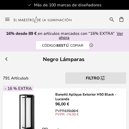
Servicio al cliente profesional
Ir
al
CAR
contenido
16% desde 89 €
en artículos marcados con “16% EXTRA”
Ver
ahora
CÓDIGO:
BEST
COPIAR
Negro Lámparas
791 Artículo/s
FILTRO
- 16 % EXTRA
Banetti Aplique Exterior H50 Black -
Lucande
96,00 €
PVPR
170,00 €
PVPR -74,00 €