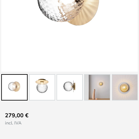
Saltar
279,00 €
al
incl. IVA
comienzo
de