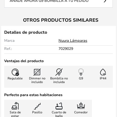
AÑADE AHORA G9 BOMBILLA A TU PEDIDO
OTROS PRODUCTOS SIMILARES
Detalles de producto
Marca
Nuura Lámparas
Ref.:
7029029
Ventajas del producto
Regulable
Dimmer no
Bombilla no
G9
IP44
incluido
incluida
Perfecto para estas habitaciones
Sala de
Pasillo
Cuarto de
Comedor
estar
baño