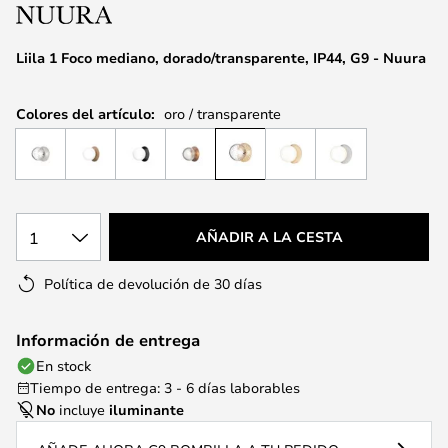
la
galería
de
Liila 1 Foco mediano, dorado/transparente, IP44, G9 - Nuura
imágenes
Colores del artículo:
oro / transparente
1
AÑADIR A LA CESTA
Política de devolución de 30 días
Información de entrega
En stock
Tiempo de entrega: 3 - 6 días laborables
No
incluye
iluminante