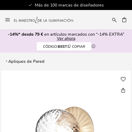
Más de 100 marcas de diseñadores
Ir
al
CAR
contenido
-14%* desde 79 €
en artículos marcados con “-14% EXTRA”
Ver ahora
CÓDIGO:
BEST
COPIAR
Apliques de Pared
Saltar
al
final
de
la
galería
de
imágenes