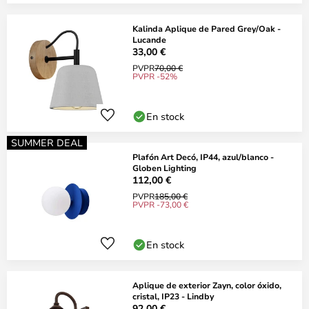
Kalinda Aplique de Pared Grey/Oak -
Lucande
33,00 €
PVPR
70,00 €
PVPR -52%
En stock
SUMMER DEAL
Plafón Art Decó, IP44, azul/blanco -
Globen Lighting
112,00 €
PVPR
185,00 €
PVPR -73,00 €
En stock
Aplique de exterior Zayn, color óxido,
cristal, IP23 - Lindby
92,00 €