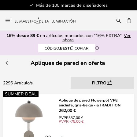
Servicio al cliente profesional
Ir
al
CAR
contenido
16% desde 89 €
en artículos marcados con “16% EXTRA”
Ver
ahora
CÓDIGO:
BEST
COPIAR
Apliques de pared en oferta
2296 Artículo/s
FILTRO
SUMMER DEAL
Aplique de pared Flowerpot VP8,
enchufe, gris-beige - &TRADITION
262,00 €
PVPR
337,00 €
PVPR -75,00 €