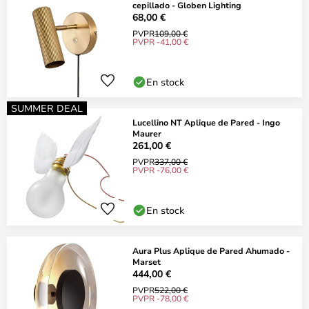
cepillado - Globen Lighting
68,00 €
PVPR
109,00 €
PVPR -41,00 €
En stock
SUMMER DEAL
Lucellino NT Aplique de Pared - Ingo
Maurer
261,00 €
PVPR
337,00 €
PVPR -76,00 €
En stock
Aura Plus Aplique de Pared Ahumado -
Marset
444,00 €
PVPR
522,00 €
PVPR -78,00 €