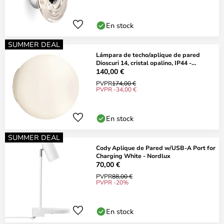
En stock
SUMMER DEAL
Lámpara de techo/aplique de pared
Dioscuri 14, cristal opalino, IP44 -
Artemide
140,00 €
PVPR
174,00 €
PVPR -34,00 €
En stock
SUMMER DEAL
Cody Aplique de Pared w/USB-A Port for
Charging White - Nordlux
70,00 €
PVPR
88,00 €
PVPR -20%
En stock