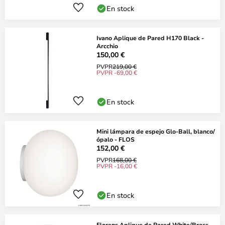
En stock
Ivano Aplique de Pared H170 Black -
Arcchio
150,00 €
PVPR
219,00 €
PVPR -69,00 €
En stock
Mini lámpara de espejo Glo-Ball, blanco/
ópalo - FLOS
152,00 €
PVPR
168,00 €
PVPR -16,00 €
En stock
Florens Aplique de Pared White/Brass -