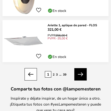
En stock
Ariette 1, aplique de pared - FLOS
321,00 €
PVPR
356,00 €
PVPR -35,00 €
En stock
Página
1
2
3
...
39
Anterior
Siguiente
Comparte tus fotos con @lampemesteren
Inspírate y déjate inspirar, de un hogar único a otro.
¡Etiqueta tus fotos con #yesLampemesteren y puede
que veas tu casa aquí!