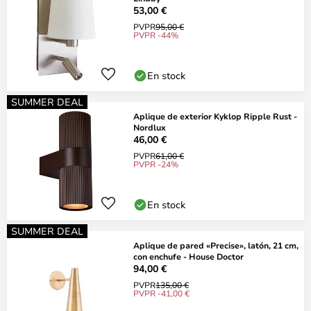
53,00 €
PVPR
95,00 €
PVPR -44%
En stock
SUMMER DEAL
Aplique de exterior Kyklop Ripple Rust -
Nordlux
46,00 €
PVPR
61,00 €
PVPR -24%
En stock
SUMMER DEAL
Aplique de pared «Precise», latón, 21 cm,
con enchufe - House Doctor
94,00 €
PVPR
135,00 €
PVPR -41,00 €