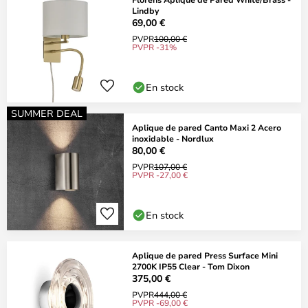
Lindby
69,00 €
PVPR
100,00 €
PVPR -31%
En stock
SUMMER DEAL
Aplique de pared Canto Maxi 2 Acero
inoxidable - Nordlux
80,00 €
PVPR
107,00 €
PVPR -27,00 €
En stock
Aplique de pared Press Surface Mini
2700K IP55 Clear - Tom Dixon
375,00 €
PVPR
444,00 €
PVPR -69,00 €