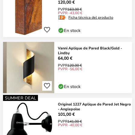
120,00 €
PVPR
163,00 €
PVPR -43,00 €
Ficha técnica del producto
En stock
Vanni Aplique de Pared Black/Gold -
Lindby
64,00 €
PVPR
120,00 €
PVPR -56,00 €
En stock
SUMMER DEAL
Original 1227 Aplique de Pared Jet Negro
- Anglepoise
101,00 €
PVPR
141,00 €
PVPR -40,00 €