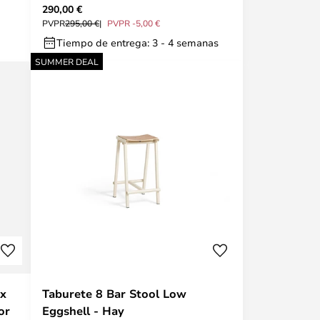
290,00 €
Copenhagen
PVPR
295,00 €
PVPR -5,00 €
Tiempo de entrega: 3 - 4 semanas
SUMMER DEAL
 x
Taburete 8 Bar Stool Low
or
Eggshell - Hay