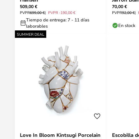
509,00 €
70,00 €
PVPR
699,00 €
PVPR -190,00 €
PVPR
92,00 €
Tiempo de entrega: 7 - 11 días
En stock
laborables
SUMMER DEAL
Love In Bloom Kintsugi Porcelain
Escobilla d