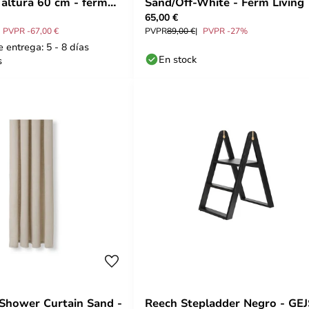
 altura 60 cm - ferm
Sand/Off-White - Ferm Living
65,00 €
PVPR -67,00 €
PVPR
89,00 €
PVPR -27%
 entrega: 5 - 8 días
En stock
s
Shower Curtain Sand -
Reech Stepladder Negro - GE