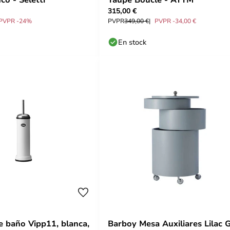
315,00 €
PVPR -24%
PVPR
349,00 €
PVPR -34,00 €
En stock
e baño Vipp11, blanca,
Barboy Mesa Auxiliares Lilac 