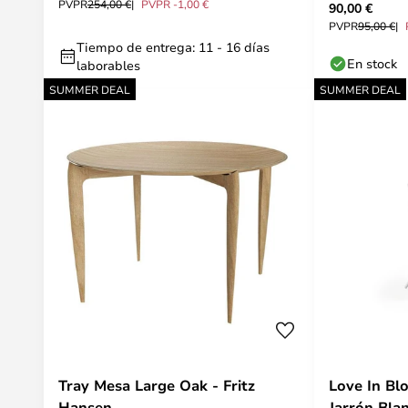
PVPR
254,00 €
PVPR -1,00 €
90,00 €
PVPR
95,00 €
Tiempo de entrega: 11 - 16 días
En stock
laborables
SUMMER DEAL
SUMMER DEAL
Tray Mesa Large Oak - Fritz
Love In Bl
Hansen
Jarrón Blan