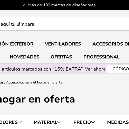
Más de 100 marcas de diseñadores
a
IÓN EXTERIOR
VENTILADORES
ACCESORIOS D
NOVEDADES
OFERTAS
PROFESSIONAL
 artículos marcados con “16% EXTRA”
Ver ahora
CÓDIGO
gar
Accesorios para el hogar en oferta
hogar en oferta
OLORES
MATERIAL
PRECIO
MEDIDAS