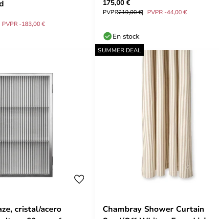
175,00 €
d
PVPR
219,00 €
PVPR -44,00 €
PVPR -183,00 €
En stock
SUMMER DEAL
e, cristal/acero
Chambray Shower Curtain