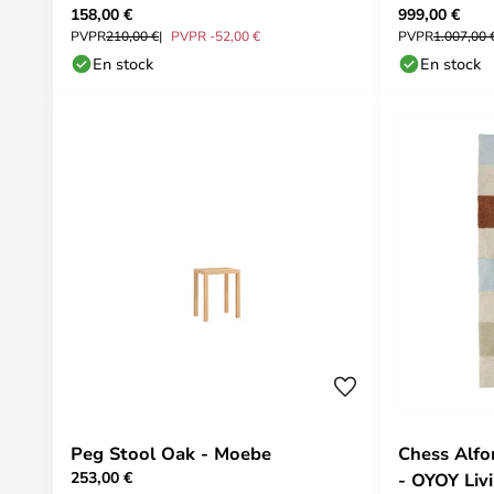
158,00 €
999,00 €
PVPR
210,00 €
PVPR -52,00 €
PVPR
1.007,00 
En stock
En stock
Peg Stool Oak - Moebe
Chess Alfo
253,00 €
- OYOY Liv