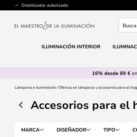
Ir
Distribuidor autorizado
al
contenido
Busca
aquí
tu
lámpar
ILUMINACIÓN INTERIOR
ILUMINAC
16% desde 89 €
en
Lámparas e iluminación
Ofertas en lámparas y accesorios para el ho
Accesorios para el 
MARCA
DISEÑADOR
TIPO
C