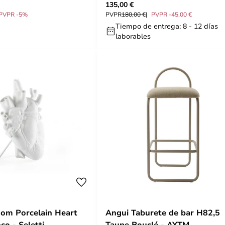
135,00 €
PVPR -5%
PVPR
180,00 €
PVPR -45,00 €
Tiempo de entrega: 8 - 12 días
laborables
oom Porcelain Heart
Angui Taburete de bar H82,5
co - Seletti
Taupe Bouclé - AYTM