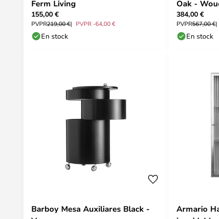
Ferm Living
Oak - Wou
155,00 €
384,00 €
PVPR
219,00 €
PVPR -64,00 €
PVPR
567,00 €
En stock
En stock
Barboy Mesa Auxiliares Black -
Armario Haz