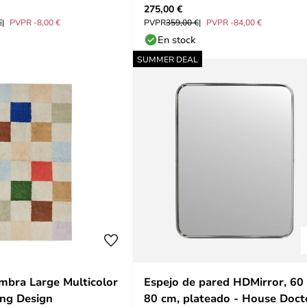
275,00 €
€
PVPR -8,00 €
PVPR
359,00 €
PVPR -84,00 €
En stock
SUMMER DEAL
mbra Large Multicolor
Espejo de pared HDMirror, 60
ing Design
80 cm, plateado - House Doct