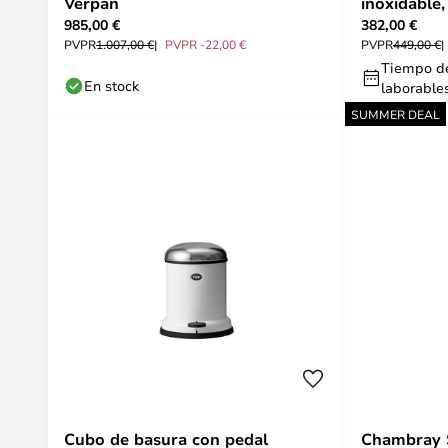
Verpan
inoxidable,
985,00 €
382,00 €
LIVING
PVPR
1.007,00 €
PVPR -22,00 €
PVPR
449,00 €
Tiempo de
En stock
laborable
SUMMER DEAL
Cubo de basura con pedal
Chambray 