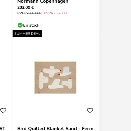
Normann Copenhagen
203,00 €
PVPR
239,00 €
PVPR -36,00 €
En stock
SUMMER DEAL
JST
Bird Quilted Blanket Sand - Ferm