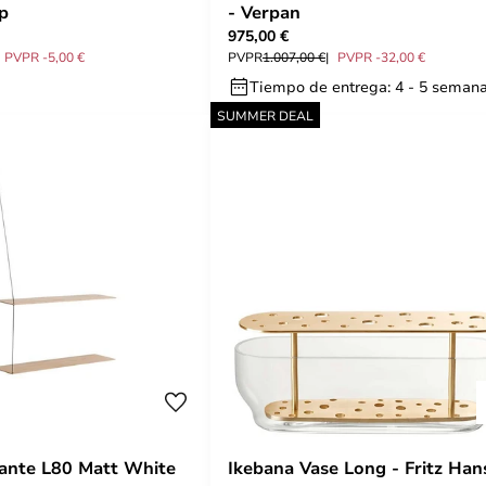
pp
- Verpan
975,00 €
PVPR -5,00 €
PVPR
1.007,00 €
PVPR -32,00 €
Tiempo de entrega: 4 - 5 seman
SUMMER DEAL
ante L80 Matt White
Ikebana Vase Long - Fritz Han