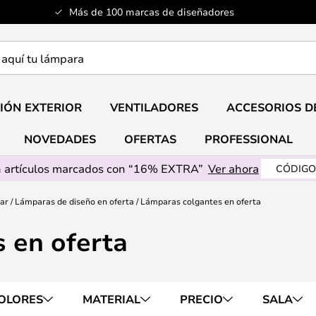
Más de 100 marcas de diseñadores
a
IÓN EXTERIOR
VENTILADORES
ACCESORIOS D
NOVEDADES
OFERTAS
PROFESSIONAL
 artículos marcados con “16% EXTRA”
Ver ahora
CÓDIGO
gar
Lámparas de diseño en oferta
Lámparas colgantes en oferta
 en oferta
OLORES
MATERIAL
PRECIO
SALA