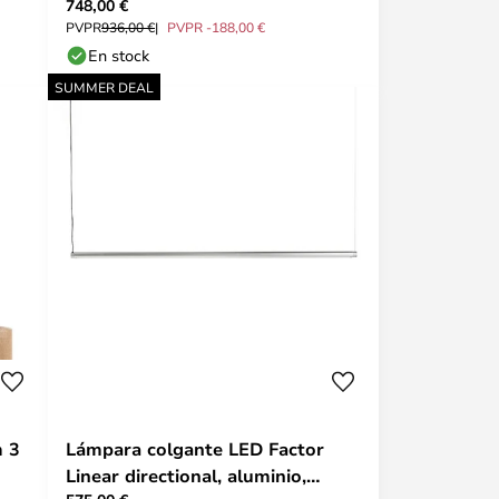
748,00 €
PVPR
936,00 €
PVPR -188,00 €
En stock
SUMMER DEAL
m 3
Lámpara colgante LED Factor
Linear directional, aluminio,