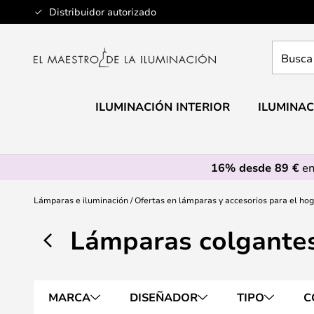
Ir
Distribuidor autorizado
al
contenido
Busca
aquí
tu
lámpar
ILUMINACIÓN INTERIOR
ILUMINAC
16% desde 89 €
en
Lámparas e iluminación
Ofertas en lámparas y accesorios para el ho
Lámparas colgantes
MARCA
DISEÑADOR
TIPO
C