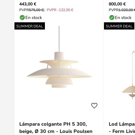
443,00 €
800,00 €
Poulsen
PVPR
575,00 €
PVPR -132,00 €
PVPR
1.020,00 
En stock
En stock
SUMMER DEAL
SUMMER DEAL
Lámpara colgante PH 5 300,
Lod Lámpa
beige, Ø 30 cm - Louis Poulsen
- Ferm Liv