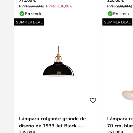
771,00 €
220,00 €
Campo
PVPR
907,00 €
PVPR -136,00 €
PVPR
230,00 €
En stock
En stock
SUMMER DEAL
SUMMER DEAL
Lámpara colgante grande de
Lámpara co
diseño de 1933 Jet Black -
70 cm, bla
335,00 €
352,00 €
Coolicon