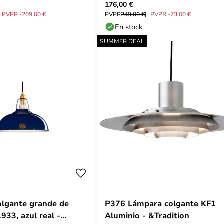
176,00 €
PVPR -209,00 €
PVPR
249,00 €
PVPR -73,00 €
En stock
SUMMER DEAL
lgante grande de
P376 Lámpara colgante KF1
933, azul real -
Aluminio - &Tradition