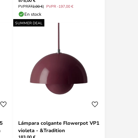
575,00 €
giratoria - HAY
PVPR
772,00 €
PVPR -197,00 €
En stock
SUMMER DEAL
65
Lámpara colgante Flowerpot VP1
n
violeta - &Tradition
183,00 €