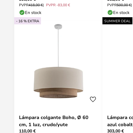
PVPR
418,00 €
PVPR -83,00 €
PVPR
500,00 €
En stock
En stock
- 16 % EXTRA
SUMMER DEAL
Lámpara colgante Boho, Ø 60
Lámpara c
cm, 1 luz, crudo/yute
azul cobalt
110,00 €
303,00 €