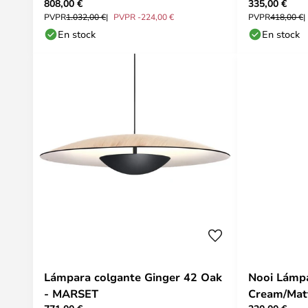
808,00 €
335,00 €
Coolicon
PVPR
1.032,00 €
PVPR -224,00 €
PVPR
418,00 €
En stock
En stock
Lámpara colgante Ginger 42 Oak
Nooi Lámp
- MARSET
Cream/Matt