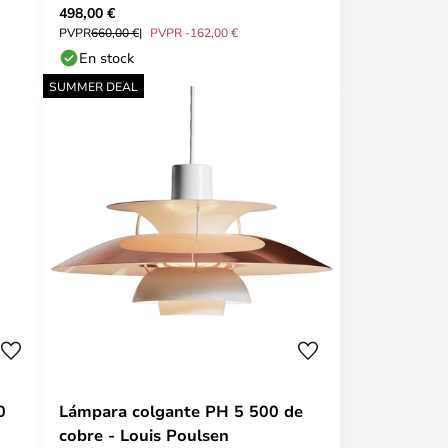
498,00 €
HAY
PVPR
660,00 €
PVPR -162,00 €
En stock
SUMMER DEAL
0
Lámpara colgante PH 5 500 de
cobre - Louis Poulsen