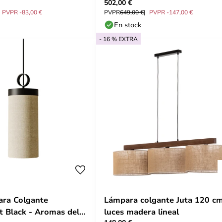
502,00 €
PVPR -83,00 €
PVPR
649,00 €
PVPR -147,00 €
En stock
- 16 % EXTRA
ara Colgante
Lámpara colgante Juta 120 c
 Black - Aromas del
luces madera lineal