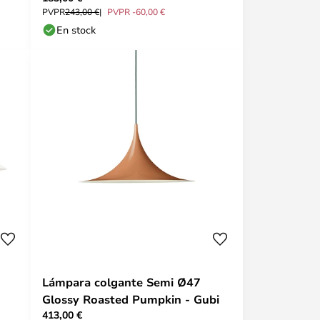
PVPR
243,00 €
PVPR -60,00 €
En stock
Lámpara colgante Semi Ø47
Glossy Roasted Pumpkin - Gubi
413,00 €