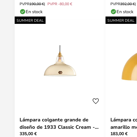
PVPR
190,00 €
PVPR -80,00 €
PVPR
392,00 €
En stock
En stock
SUMMER DEAL
SUMMER DEAL
Lámpara colgante grande de
Lámpara c
diseño de 1933 Classic Cream -
amarillo m
335,00 €
183,00 €
Coolicon