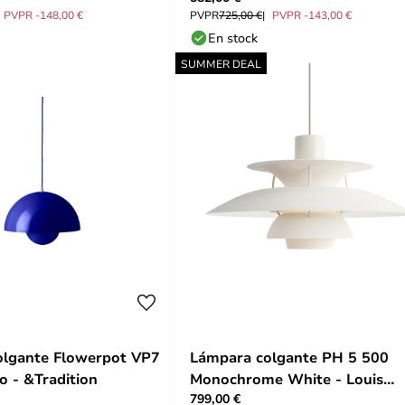
PVPR -148,00 €
PVPR
725,00 €
PVPR -143,00 €
En stock
SUMMER DEAL
olgante Flowerpot VP7
Lámpara colgante PH 5 500
o - &Tradition
Monochrome White - Louis
799,00 €
Poulsen