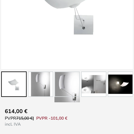
Saltar
614,00 €
al
PVPR -101,00 €
PVPR
715,00 €
comienzo
incl. IVA
de