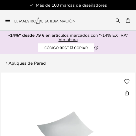
Más de 100 marcas de diseñadores
Ir
al
CAR
contenido
-14%* desde 79 €
en artículos marcados con “-14% EXTRA”
Ver ahora
CÓDIGO:
BEST
COPIAR
Apliques de Pared
Saltar
al
final
de
la
galería
de
imágenes