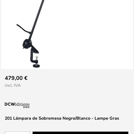
Saltar
479,00 €
al
incl. IVA
comienzo
de
la
galería
de
201 Lámpara de Sobremesa Negro/Blanco - Lampe Gras
imágenes