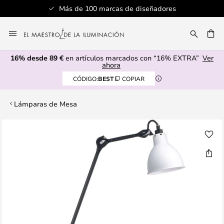
Más de 100 marcas de diseñadores
Ir
al
CAR
contenido
16% desde 89 €
en artículos marcados con “16% EXTRA”
Ver
ahora
CÓDIGO:
BEST
COPIAR
Lámparas de Mesa
Saltar
al
final
de
la
galería
de
imágenes