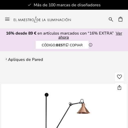
Más de 100 marcas de diseñadores
Ir
al
CAR
contenido
16% desde 89 €
en artículos marcados con “16% EXTRA”
Ver
ahora
CÓDIGO:
BEST
COPIAR
Apliques de Pared
Saltar
al
final
de
la
galería
de
imágenes