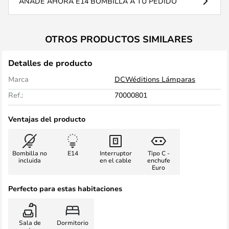
AÑADE AHORA E14 BOMBILLA A TU PEDIDO
OTROS PRODUCTOS SIMILARES
Detalles de producto
Marca
DCWéditions Lámparas
Ref.:
70000801
Ventajas del producto
Bombilla no
E14
Interruptor
Tipo C -
incluida
en el cable
enchufe
Euro
Perfecto para estas habitaciones
Sala de
Dormitorio