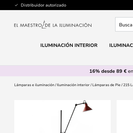
Ir
Distribuidor autorizado
al
contenido
Busca
aquí
tu
lámpar
ILUMINACIÓN INTERIOR
ILUMINAC
16% desde 89 €
en
Lámparas e iluminación
Iluminación interior
Lámparas de Pie
215 L
Saltar
al
final
de