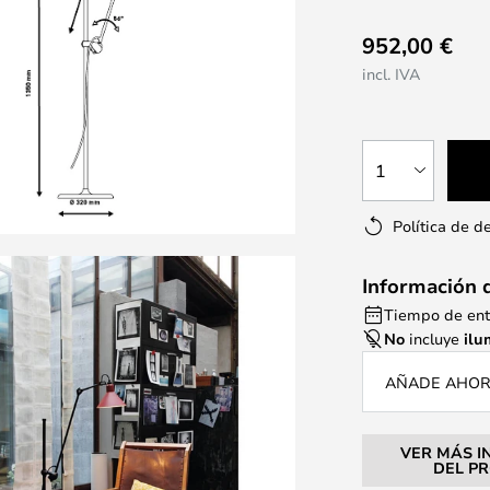
952,00 €
incl. IVA
1
Política de d
Información 
Tiempo de ent
No
incluye
ilu
AÑADE AHORA
VER MÁS I
DEL P