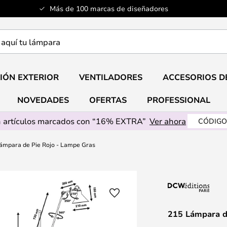
Más de 100 marcas de diseñadores
a
IÓN EXTERIOR
VENTILADORES
ACCESORIOS D
NOVEDADES
OFERTAS
PROFESSIONAL
 artículos marcados con “16% EXTRA”
Ver ahora
CÓDIGO
ámpara de Pie Rojo - Lampe Gras
215 Lámpara d