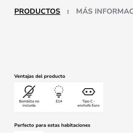
la
galería
PRODUCTOS
MÁS INFORMAC
de
imágenes
Ventajas del producto
Bombilla no
E14
Tipo C -
incluida
enchufe Euro
Perfecto para estas habitaciones