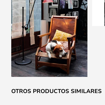
Saltar
al
OTROS PRODUCTOS SIMILARES
comienzo
de