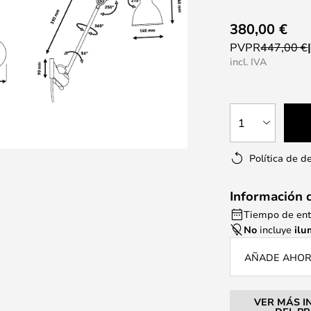
380,00 €
PVPR
447,00 €
incl. IVA
1
Política de d
Información 
Tiempo de ent
No
incluye
ilu
AÑADE AHORA
VER MÁS I