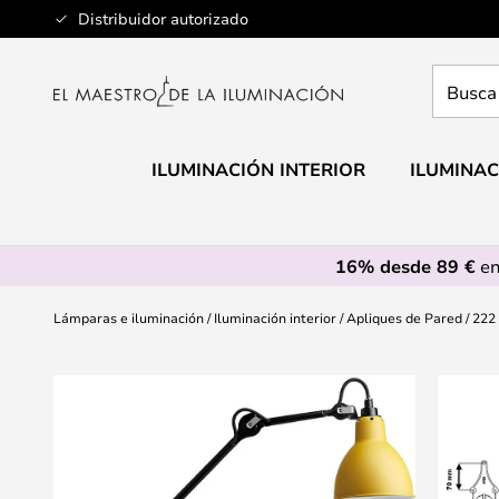
Ir
Distribuidor autorizado
al
contenido
Busca
aquí
tu
lámpar
ILUMINACIÓN INTERIOR
ILUMINAC
16% desde 89 €
en
Lámparas e iluminación
Iluminación interior
Apliques de Pared
222
Saltar
al
final
de