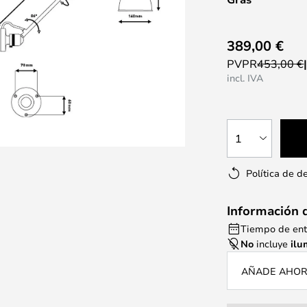
389,00 €
PVPR
453,00 €
incl. IVA
1
Política de d
Información 
Tiempo de ent
No
incluye
ilu
AÑADE AHORA