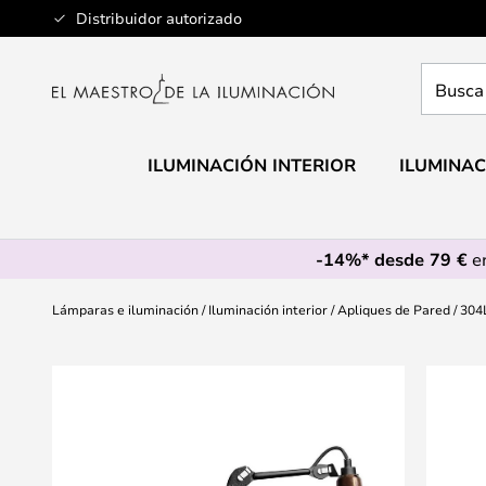
Ir
Distribuidor autorizado
al
contenido
Busca
aquí
tu
lámpar
ILUMINACIÓN INTERIOR
ILUMINAC
-14%* desde 79 €
en
Lámparas e iluminación
Iluminación interior
Apliques de Pared
304
Saltar
al
final
de