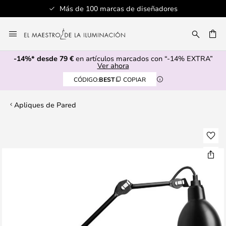
Más de 100 marcas de diseñadores
Ir
al
CAR
contenido
-14%* desde 79 €
en artículos marcados con “-14% EXTRA”
Ver ahora
CÓDIGO:
BEST
COPIAR
Apliques de Pared
Saltar
al
final
de
la
galería
de
imágenes