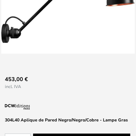
Saltar
453,00 €
al
incl. IVA
comienzo
de
la
galería
de
304L40 Aplique de Pared Negro/Negro/Cobre - Lampe Gras
imágenes