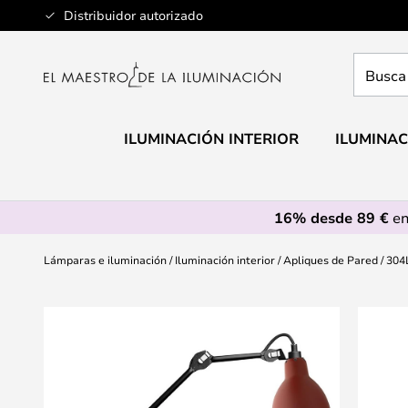
Ir
Distribuidor autorizado
al
contenido
Busca
aquí
tu
lámpar
ILUMINACIÓN INTERIOR
ILUMINAC
16% desde 89 €
en
Lámparas e iluminación
Iluminación interior
Apliques de Pared
304
Saltar
al
final
de