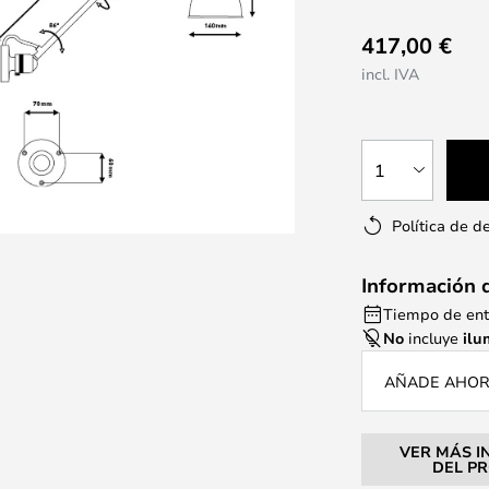
417,00 €
incl. IVA
1
Política de d
Información 
Tiempo de ent
No
incluye
ilu
AÑADE AHORA
VER MÁS I
DEL P