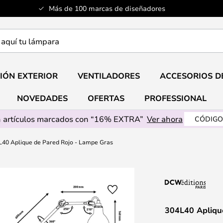
Más de 100 marcas de diseñadores
a
IÓN EXTERIOR
VENTILADORES
ACCESORIOS D
NOVEDADES
OFERTAS
PROFESSIONAL
 artículos marcados con “16% EXTRA”
Ver ahora
CÓDIGO
L40 Aplique de Pared Rojo - Lampe Gras
304L40 Apliqu