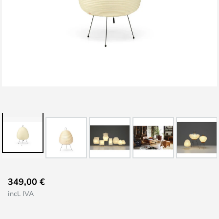
Saltar
349,00 €
al
incl. IVA
comienzo
de