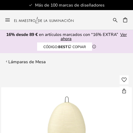
Más de 100 marcas de diseñadores
Ir
al
CAR
contenido
16% desde 89 €
en artículos marcados con “16% EXTRA”
Ver
ahora
CÓDIGO:
BEST
COPIAR
Lámparas de Mesa
Saltar
al
final
de
la
galería
de
imágenes