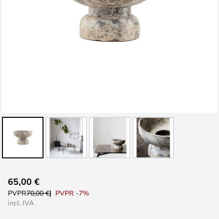
Saltar
65,00 €
al
PVPR -7%
PVPR
70,00 €
comienzo
incl. IVA
de