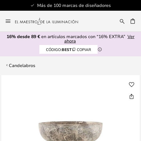
Más de 100 marcas de diseñadores
Ir
al
CAR
contenido
16% desde 89 €
en artículos marcados con “16% EXTRA”
Ver
ahora
CÓDIGO:
BEST
COPIAR
Candelabros
Saltar
al
final
de
la
galería
de
imágenes