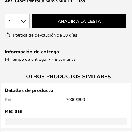
Anti Glare Pantalla para Spun T1 - Flos
la
galería
de
1
AÑADIR A LA CESTA
imágenes
Política de devolución de 30 días
Información de entrega
Tiempo de entrega: 7 - 8 semanas
OTROS PRODUCTOS SIMILARES
Detalles de producto
Ref.:
70006390
Medidas