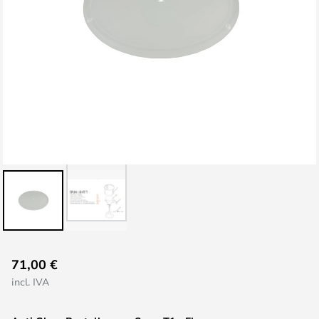
Saltar
71,00 €
al
incl. IVA
comienzo
de