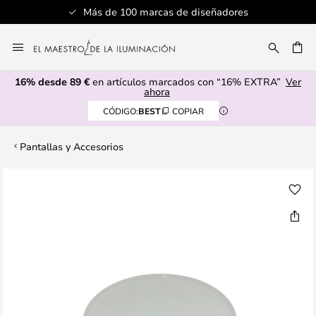
Más de 100 marcas de diseñadores
Ir
al
CAR
contenido
16% desde 89 €
en artículos marcados con “16% EXTRA”
Ver
ahora
CÓDIGO:
BEST
COPIAR
Pantallas y Accesorios
Saltar
al
final
de
la
galería
de
imágenes