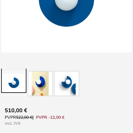
Saltar
510,00 €
al
PVPR -12,00 €
PVPR
522,00 €
comienzo
incl. IVA
de