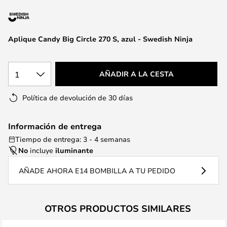
la
galería
de
Aplique Candy Big Circle 270 S, azul - Swedish Ninja
imágenes
1
AÑADIR A LA CESTA
Política de devolución de 30 días
Información de entrega
Tiempo de entrega: 3 - 4 semanas
No
incluye
iluminante
AÑADE AHORA E14 BOMBILLA A TU PEDIDO
OTROS PRODUCTOS SIMILARES