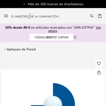
Más de 100 marcas de diseñadores
Ir
al
CAR
contenido
16% desde 89 €
en artículos marcados con “16% EXTRA”
Ver
ahora
CÓDIGO:
BEST
COPIAR
Apliques de Pared
Saltar
al
final
de
la
galería
de
imágenes