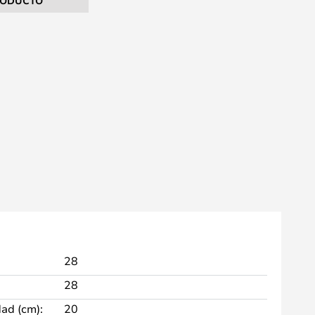
RODUCTO
28
28
dad (cm):
20