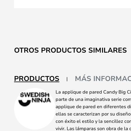
Saltar
al
OTROS PRODUCTOS SIMILARES
comienzo
de
la
galería
PRODUCTOS
MÁS INFORMAC
de
imágenes
La applique de pared Candy Big C
parte de una imaginativa serie co
applique de pared en diferentes d
ellas se caracterizan por su diseñ
con éxito el estilo y la sencillez c
vivir. Las lámparas son obra de la