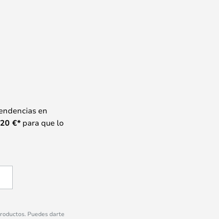
tendencias en
20
€*
para que lo
 productos. Puedes darte