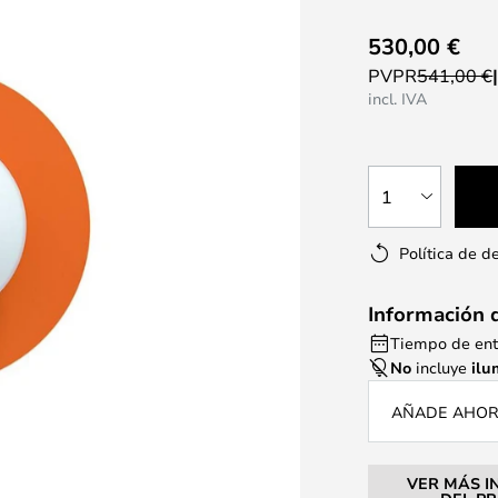
530,00 €
PVPR
541,00 €
incl. IVA
1
Política de d
Información 
Tiempo de ent
No
incluye
ilu
AÑADE AHORA
VER MÁS I