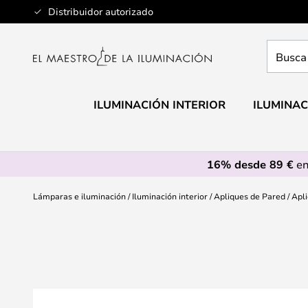
Ir
Distribuidor autorizado
al
contenido
Busca
aquí
tu
lámpar
ILUMINACIÓN INTERIOR
ILUMINAC
16% desde 89 €
en
Lámparas e iluminación
Iluminación interior
Apliques de Pared
Apli
Saltar
al
final
de