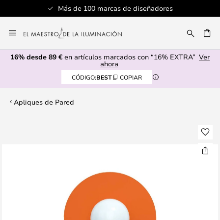
Más de 100 marcas de diseñadores
Ir
al
CAR
contenido
16% desde 89 €
en artículos marcados con “16% EXTRA”
Ver
ahora
CÓDIGO:
BEST
COPIAR
Apliques de Pared
Saltar
al
final
de
la
galería
de
imágenes