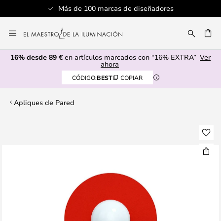
Más de 100 marcas de diseñadores
Ir
al
CAR
contenido
16% desde 89 €
en artículos marcados con “16% EXTRA”
Ver
ahora
CÓDIGO:
BEST
COPIAR
Apliques de Pared
Saltar
al
final
de
la
galería
de
imágenes