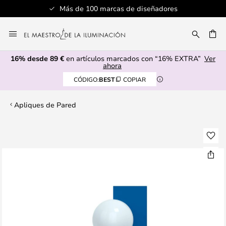
Más de 100 marcas de diseñadores
Ir
al
CAR
contenido
16% desde 89 €
en artículos marcados con “16% EXTRA”
Ver
ahora
CÓDIGO:
BEST
COPIAR
Apliques de Pared
Saltar
al
final
de
la
galería
de
imágenes