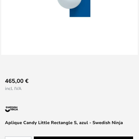
Saltar
465,00 €
al
incl. IVA
comienzo
de
la
galería
de
Aplique Candy Little Rectangle S, azul - Swedish Ninja
imágenes