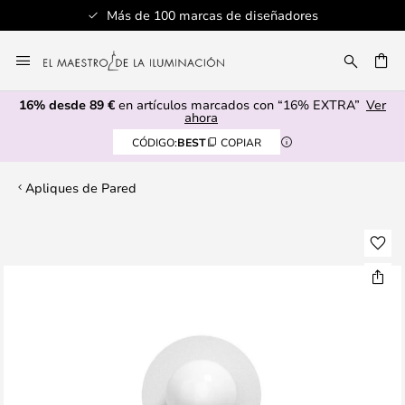
Más de 100 marcas de diseñadores
Ir
al
CAR
contenido
16% desde 89 €
en artículos marcados con “16% EXTRA”
Ver
ahora
CÓDIGO:
BEST
COPIAR
Apliques de Pared
Saltar
al
final
de
la
galería
de
imágenes