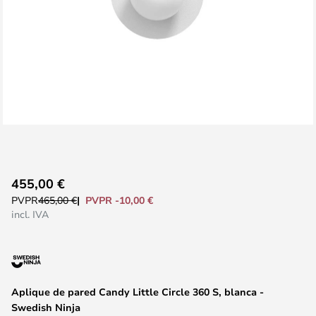
Saltar
455,00 €
al
PVPR -10,00 €
PVPR
465,00 €
comienzo
incl. IVA
de
la
galería
de
Aplique de pared Candy Little Circle 360 S, blanca -
imágenes
Swedish Ninja