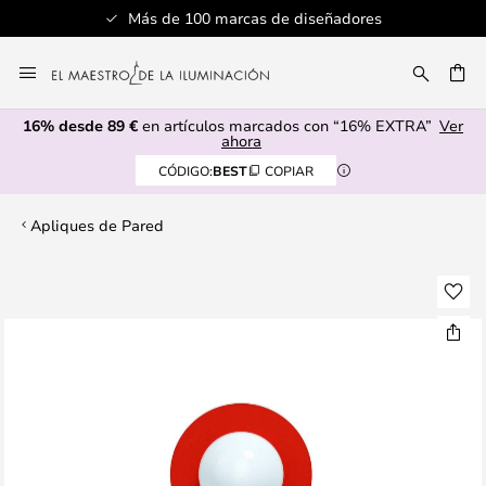
Más de 100 marcas de diseñadores
Ir
al
CAR
contenido
16% desde 89 €
en artículos marcados con “16% EXTRA”
Ver
ahora
CÓDIGO:
BEST
COPIAR
Apliques de Pared
Saltar
al
final
de
la
galería
de
imágenes