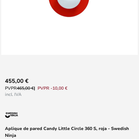
Saltar
455,00 €
al
PVPR -10,00 €
PVPR
465,00 €
comienzo
incl. IVA
de
la
galería
de
Aplique de pared Candy Little Circle 360 S, roja - Swedish
imágenes
Ninja