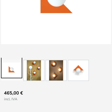
Saltar
465,00 €
al
incl. IVA
comienzo
de