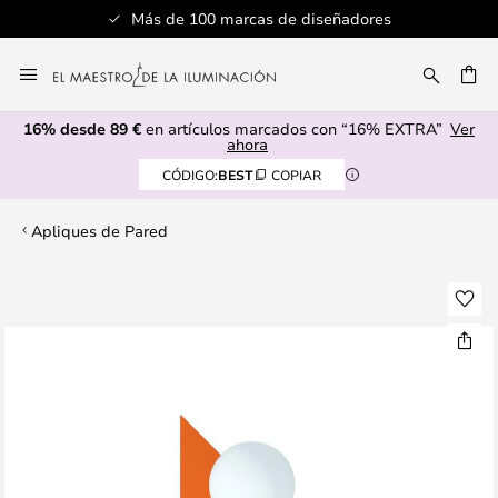
Más de 100 marcas de diseñadores
Ir
al
CAR
contenido
16% desde 89 €
en artículos marcados con “16% EXTRA”
Ver
ahora
CÓDIGO:
BEST
COPIAR
Apliques de Pared
Saltar
al
final
de
la
galería
de
imágenes