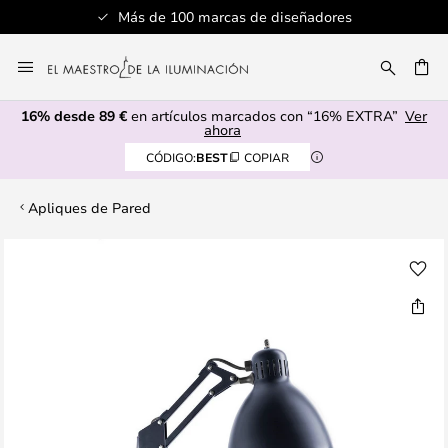
Más de 100 marcas de diseñadores
Ir
al
CAR
contenido
16% desde 89 €
en artículos marcados con “16% EXTRA”
Ver
ahora
CÓDIGO:
BEST
COPIAR
Apliques de Pared
Saltar
al
final
de
la
galería
de
imágenes