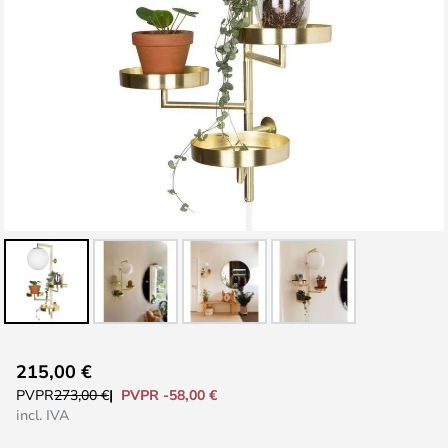
Saltar
215,00 €
al
PVPR -58,00 €
PVPR
273,00 €
comienzo
incl. IVA
de