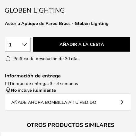
la
galería
de
Astoria Aplique de Pared Brass - Globen Lighting
imágenes
1
AÑADIR A LA CESTA
Política de devolución de 30 días
Información de entrega
Tiempo de entrega: 3 - 4 semanas
No
incluye
iluminante
AÑADE AHORA BOMBILLA A TU PEDIDO
OTROS PRODUCTOS SIMILARES