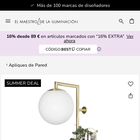
Más de 100 marcas de diseñadores
Ir
al
CAR
contenido
16% desde 89 €
en artículos marcados con “16% EXTRA”
Ver
ahora
CÓDIGO:
BEST
COPIAR
Apliques de Pared
Saltar
SUMMER DEAL
al
final
de
la
galería
de
imágenes