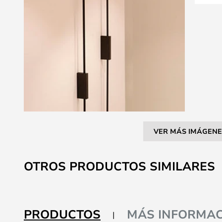
VER MÁS IMÁGENE
Saltar
al
OTROS PRODUCTOS SIMILARES
comienzo
de
la
galería
PRODUCTOS
MÁS INFORMAC
de