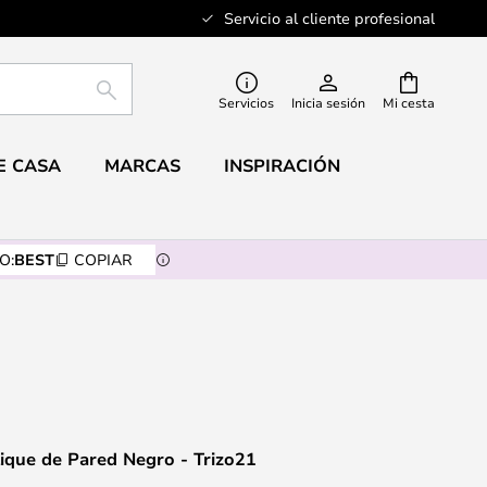
Servicio al cliente profesional
BUSCAR
Servicios
Inicia sesión
Mi cesta
E CASA
MARCAS
INSPIRACIÓN
O:
BEST
COPIAR
ique de Pared Negro - Trizo21