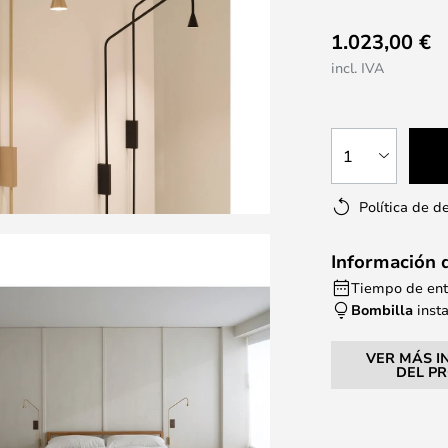
1.023,00 €
incl. IVA
1
Política de d
Información 
Tiempo de ent
Bombilla
inst
VER MÁS I
DEL P