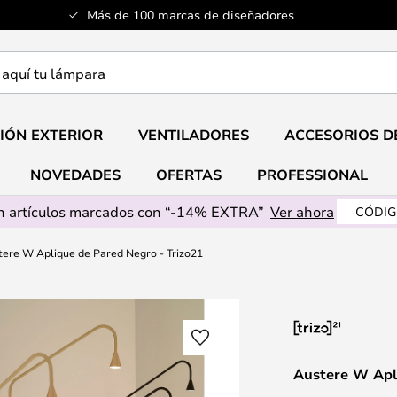
Más de 100 marcas de diseñadores
a
IÓN EXTERIOR
VENTILADORES
ACCESORIOS D
NOVEDADES
OFERTAS
PROFESSIONAL
 artículos marcados con “-14% EXTRA”
Ver ahora
CÓDIG
tere W Aplique de Pared Negro - Trizo21
Austere W Apl