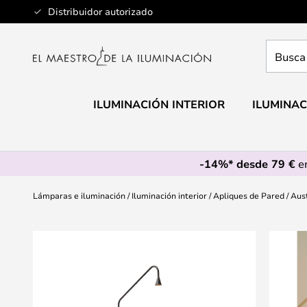
Ir
Distribuidor autorizado
al
contenido
Busca
aquí
tu
lámpar
ILUMINACIÓN INTERIOR
ILUMINAC
-14%* desde 79 €
en
Lámparas e iluminación
Iluminación interior
Apliques de Pared
Aus
Saltar
al
final
de