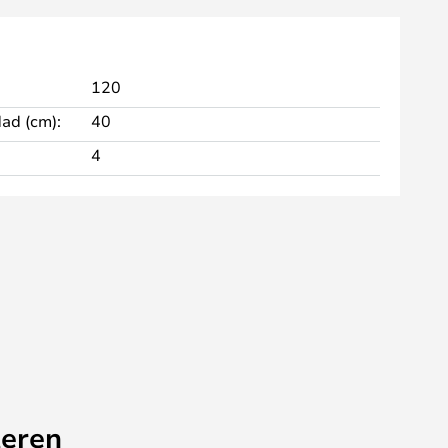
120
dad (cm):
40
4
eren